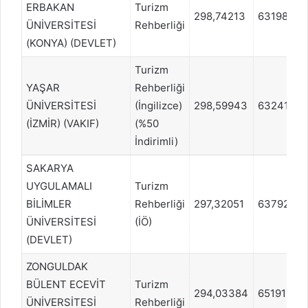
ERBAKAN
Turizm
298,74213
63198
ÜNİVERSİTESİ
Rehberliği
(KONYA) (DEVLET)
Turizm
YAŞAR
Rehberliği
ÜNİVERSİTESİ
(İngilizce)
298,59943
63241
(İZMİR) (VAKIF)
(%50
İndirimli)
SAKARYA
UYGULAMALI
Turizm
BİLİMLER
Rehberliği
297,32051
63792
ÜNİVERSİTESİ
(İÖ)
(DEVLET)
ZONGULDAK
BÜLENT ECEVİT
Turizm
294,03384
65191
ÜNİVERSİTESİ
Rehberliği