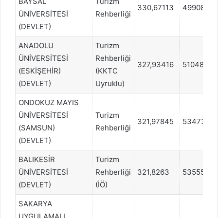
BAYSAL
Turizm
330,67113
49908
ÜNİVERSİTESİ
Rehberliği
(DEVLET)
ANADOLU
Turizm
ÜNİVERSİTESİ
Rehberliği
327,93416
51048
(ESKİŞEHİR)
(KKTC
(DEVLET)
Uyruklu)
ONDOKUZ MAYIS
ÜNİVERSİTESİ
Turizm
321,97845
53473
(SAMSUN)
Rehberliği
(DEVLET)
BALIKESİR
Turizm
ÜNİVERSİTESİ
Rehberliği
321,8263
53555
(DEVLET)
(İÖ)
SAKARYA
UYGULAMALI