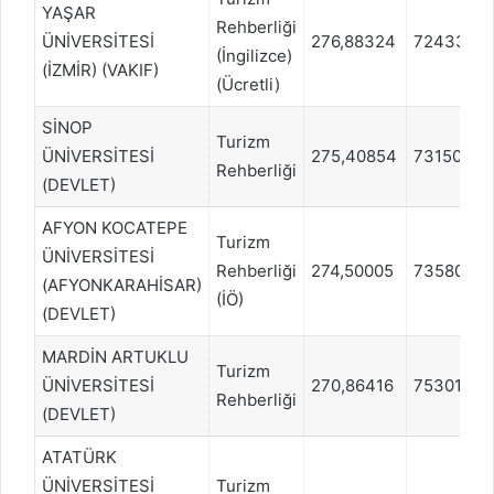
YAŞAR
Rehberliği
ÜNİVERSİTESİ
276,88324
72433
(İngilizce)
(İZMİR) (VAKIF)
(Ücretli)
SİNOP
Turizm
ÜNİVERSİTESİ
275,40854
73150
Rehberliği
(DEVLET)
AFYON KOCATEPE
Turizm
ÜNİVERSİTESİ
Rehberliği
274,50005
73580
(AFYONKARAHİSAR)
(İÖ)
(DEVLET)
MARDİN ARTUKLU
Turizm
ÜNİVERSİTESİ
270,86416
75301
Rehberliği
(DEVLET)
ATATÜRK
ÜNİVERSİTESİ
Turizm