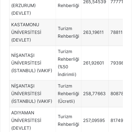
265,54539
77771
(ERZURUM)
Rehberliği
(DEVLET)
KASTAMONU
Turizm
ÜNİVERSİTESİ
263,19611
78811
Rehberliği
(DEVLET)
Turizm
NİŞANTAŞI
Rehberliği
ÜNİVERSİTESİ
261,92601
79398
(%50
(İSTANBUL) (VAKIF)
İndirimli)
NİŞANTAŞI
Turizm
ÜNİVERSİTESİ
Rehberliği
258,77663
80878
(İSTANBUL) (VAKIF)
(Ücretli)
ADIYAMAN
Turizm
ÜNİVERSİTESİ
257,09595
81749
Rehberliği
(DEVLET)