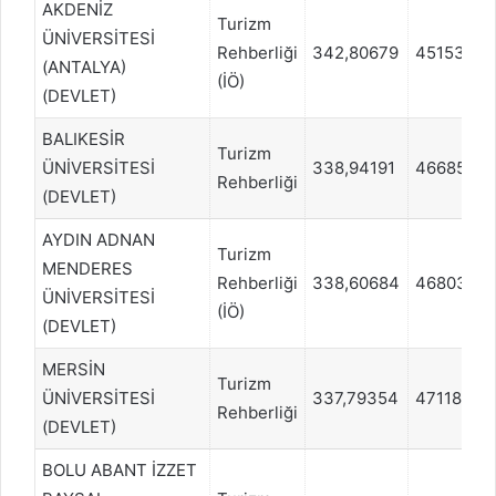
AKDENİZ
Turizm
ÜNİVERSİTESİ
Rehberliği
342,80679
45153
(ANTALYA)
(İÖ)
(DEVLET)
BALIKESİR
Turizm
ÜNİVERSİTESİ
338,94191
46685
Rehberliği
(DEVLET)
AYDIN ADNAN
Turizm
MENDERES
Rehberliği
338,60684
46803
ÜNİVERSİTESİ
(İÖ)
(DEVLET)
MERSİN
Turizm
ÜNİVERSİTESİ
337,79354
47118
Rehberliği
(DEVLET)
BOLU ABANT İZZET