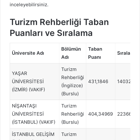
inceleyebilirsiniz.
Turizm Rehberliği Taban
Puanları ve Sıralama
Bölümün
Taban
Üniversite Adı
Sıralama
Adı
Puanı
Turizm
YAŞAR
Rehberliği
ÜNİVERSİTESİ
431,1846
14032
(İngilizce)
(İZMİR) (VAKIF)
(Burslu)
NİŞANTAŞI
Turizm
ÜNİVERSİTESİ
Rehberliği
404,34969
22366
(İSTANBUL) (VAKIF)
(Burslu)
İSTANBUL GELİŞİM
Turizm