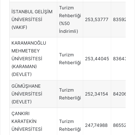
Turizm
İSTANBUL GELİŞİM
Rehberliği
ÜNİVERSİTESİ
253,53777
83592
(%50
(VAKIF)
İndirimli)
KARAMANOĞLU
MEHMETBEY
Turizm
ÜNİVERSİTESİ
253,44045
83643
Rehberliği
(KARAMAN)
(DEVLET)
GÜMÜŞHANE
Turizm
ÜNİVERSİTESİ
252,34154
84206
Rehberliği
(DEVLET)
ÇANKIRI
KARATEKİN
Turizm
247,74988
86552
ÜNİVERSİTESİ
Rehberliği