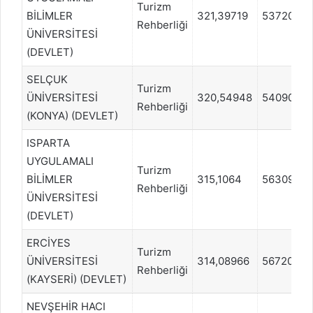
Turizm
BİLİMLER
321,39719
53720
Rehberliği
ÜNİVERSİTESİ
(DEVLET)
SELÇUK
Turizm
ÜNİVERSİTESİ
320,54948
54090
Rehberliği
(KONYA) (DEVLET)
ISPARTA
UYGULAMALI
Turizm
BİLİMLER
315,1064
56309
Rehberliği
ÜNİVERSİTESİ
(DEVLET)
ERCİYES
Turizm
ÜNİVERSİTESİ
314,08966
56720
Rehberliği
(KAYSERİ) (DEVLET)
NEVŞEHİR HACI