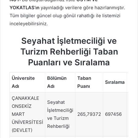
YOKATLAS’ın
yayınladığı verilere göre hazırlanmıştır.
Tüm bilgiler güncel olup gönül rahatlığı ile listemizi
inceleyebilirsiniz.
Seyahat İşletmeciliği ve
Turizm Rehberliği Taban
Puanları ve Sıralama
Üniversite
Bölümün
Taban
Pua
Sıralama
Adı
Adı
Puanı
Tür
ÇANAKKALE
Seyahat
ONSEKİZ
İşletmeciliği
MART
265,79372
697456
EA
ve Turizm
ÜNİVERSİTESİ
Rehberliği
(DEVLET)