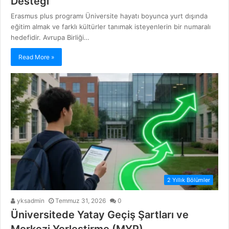
Desteği
Erasmus plus programı Üniversite hayatı boyunca yurt dışında
eğitim almak ve farklı kültürler tanımak isteyenlerin bir numaralı
hedefidir. Avrupa Birliği…
Read More »
2 Yıllık Bölümler
yksadmin
Temmuz 31, 2026
0
Üniversitede Yatay Geçiş Şartları ve
Merkezi Yerleştirme (MYP)