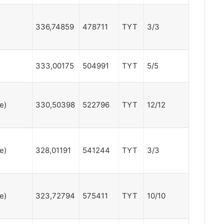
336,74859
478711
TYT
3/3
333,00175
504991
TYT
5/5
ce)
330,50398
522796
TYT
12/12
ce)
328,01191
541244
TYT
3/3
ce)
323,72794
575411
TYT
10/10