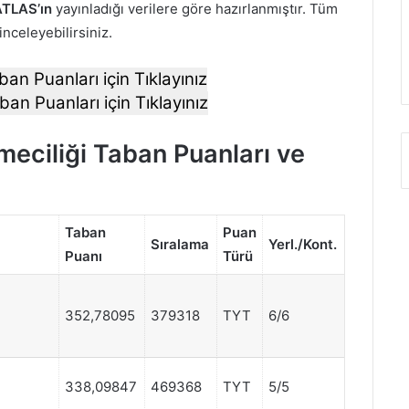
TLAS’ın
yayınladığı verilere göre hazırlanmıştır. Tüm
 inceleyebilirsiniz.
ban Puanları için Tıklayınız
ban Puanları için Tıklayınız
tmeciliği Taban Puanları ve
Taban
Puan
Sıralama
Yerl./Kont.
Puanı
Türü
352,78095
379318
TYT
6/6
338,09847
469368
TYT
5/5