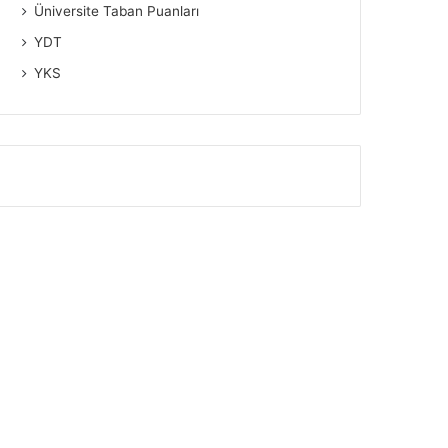
Üniversite Taban Puanları
YDT
YKS