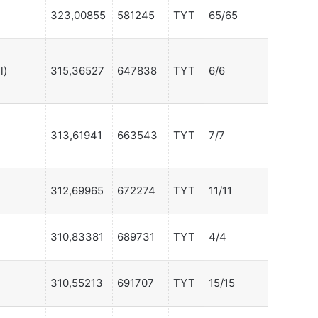
323,00855
581245
TYT
65/65
l)
315,36527
647838
TYT
6/6
313,61941
663543
TYT
7/7
312,69965
672274
TYT
11/11
310,83381
689731
TYT
4/4
310,55213
691707
TYT
15/15