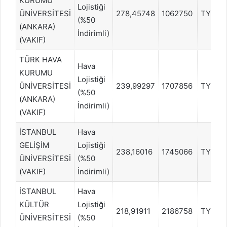
KURUMU
Lojistiği
ÜNİVERSİTESİ
278,45748
1062750
TYT
(%50
(ANKARA)
İndirimli)
(VAKIF)
TÜRK HAVA
Hava
KURUMU
Lojistiği
ÜNİVERSİTESİ
239,99297
1707856
TYT
(%50
(ANKARA)
İndirimli)
(VAKIF)
İSTANBUL
Hava
GELİŞİM
Lojistiği
238,16016
1745066
TYT
ÜNİVERSİTESİ
(%50
(VAKIF)
İndirimli)
İSTANBUL
Hava
KÜLTÜR
Lojistiği
218,91911
2186758
TYT
ÜNİVERSİTESİ
(%50