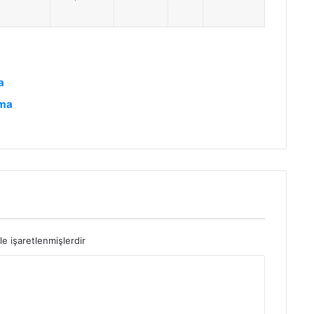
a
ama
le işaretlenmişlerdir