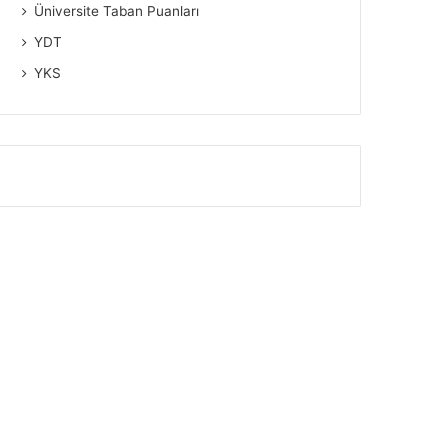
Üniversite Taban Puanları
YDT
YKS