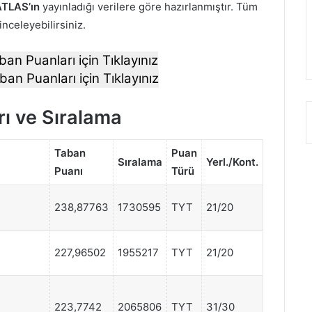
TLAS’ın
yayınladığı verilere göre hazırlanmıştır. Tüm
 inceleyebilirsiniz.
ban Puanları için Tıklayınız
ban Puanları için Tıklayınız
rı ve Sıralama
Taban
Puan
Sıralama
Yerl./Kont.
Puanı
Türü
238,87763
1730595
TYT
21/20
227,96502
1955217
TYT
21/20
223,7742
2065806
TYT
31/30