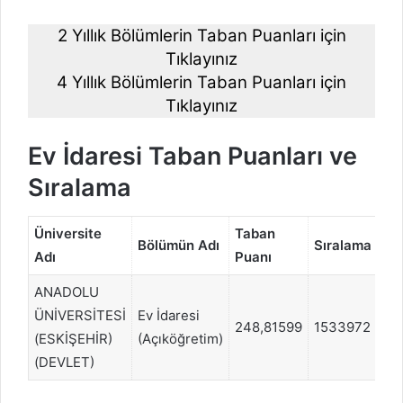
2 Yıllık Bölümlerin Taban Puanları için
Tıklayınız
4 Yıllık Bölümlerin Taban Puanları için
Tıklayınız
Ev İdaresi Taban Puanları ve
Sıralama
Üniversite
Taban
Pu
Bölümün Adı
Sıralama
Adı
Puanı
Tü
ANADOLU
ÜNİVERSİTESİ
Ev İdaresi
248,81599
1533972
TY
(ESKİŞEHİR)
(Açıköğretim)
(DEVLET)