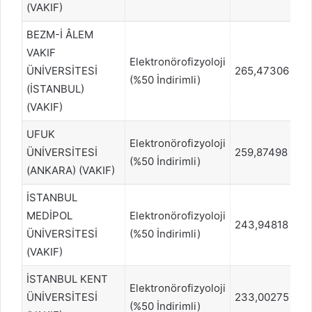
(VAKIF)
BEZM-İ ÂLEM
VAKIF
Elektronörofizyoloji
ÜNİVERSİTESİ
265,47306
12
(%50 İndirimli)
(İSTANBUL)
(VAKIF)
UFUK
Elektronörofizyoloji
ÜNİVERSİTESİ
259,87498
1
(%50 İndirimli)
(ANKARA) (VAKIF)
İSTANBUL
MEDİPOL
Elektronörofizyoloji
243,94818
16
ÜNİVERSİTESİ
(%50 İndirimli)
(VAKIF)
İSTANBUL KENT
Elektronörofizyoloji
ÜNİVERSİTESİ
233,00275
18
(%50 İndirimli)