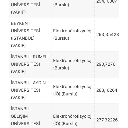
294,10007
8
ÜNİVERSİTESİ
(Burslu)
(VAKIF)
BEYKENT
ÜNİVERSİTESİ
Elektronörofizyoloji
293,35423
8
(İSTANBUL)
(Burslu)
(VAKIF)
İSTANBUL RUMELİ
Elektronörofizyoloji
ÜNİVERSİTESİ
290,7276
9
(Burslu)
(VAKIF)
İSTANBUL AYDIN
Elektronörofizyoloji
ÜNİVERSİTESİ
288,16204
93
(İÖ) (Burslu)
(VAKIF)
İSTANBUL
GELİŞİM
Elektronörofizyoloji
277,32226
10
ÜNİVERSİTESİ
(İÖ) (Burslu)