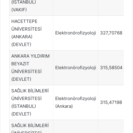
(İSTANBUL)
(VAKIF)
HACETTEPE
ÜNİVERSİTESİ
Elektronörofizyoloji
327,70768
5
(ANKARA)
(DEVLET)
ANKARA YILDIRIM
BEYAZIT
Elektronörofizyoloji
315,58504
6
ÜNİVERSİTESİ
(DEVLET)
SAĞLIK BİLİMLERİ
ÜNİVERSİTESİ
Elektronörofizyoloji
315,47198
6
(İSTANBUL)
(Ankara)
(DEVLET)
SAĞLIK BİLİMLERİ