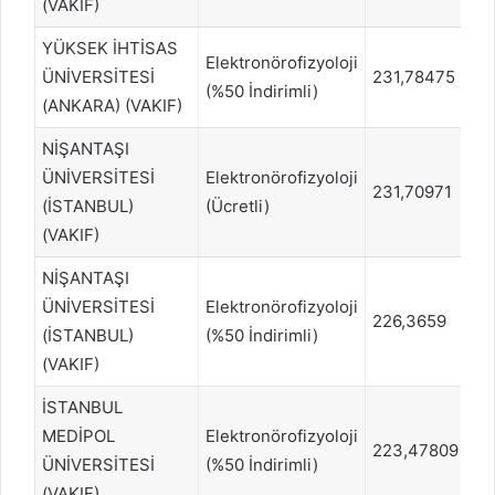
(VAKIF)
YÜKSEK İHTİSAS
Elektronörofizyoloji
ÜNİVERSİTESİ
231,78475
18
(%50 İndirimli)
(ANKARA) (VAKIF)
NİŞANTAŞI
ÜNİVERSİTESİ
Elektronörofizyoloji
231,70971
18
(İSTANBUL)
(Ücretli)
(VAKIF)
NİŞANTAŞI
ÜNİVERSİTESİ
Elektronörofizyoloji
226,3659
19
(İSTANBUL)
(%50 İndirimli)
(VAKIF)
İSTANBUL
MEDİPOL
Elektronörofizyoloji
223,47809
20
ÜNİVERSİTESİ
(%50 İndirimli)
(VAKIF)