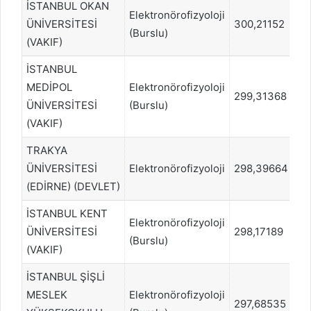
İSTANBUL OKAN
Elektronörofizyoloji
ÜNİVERSİTESİ
300,21152
79
(Burslu)
(VAKIF)
İSTANBUL
MEDİPOL
Elektronörofizyoloji
299,31368
80
ÜNİVERSİTESİ
(Burslu)
(VAKIF)
TRAKYA
ÜNİVERSİTESİ
Elektronörofizyoloji
298,39664
81
(EDİRNE) (DEVLET)
İSTANBUL KENT
Elektronörofizyoloji
ÜNİVERSİTESİ
298,17189
81
(Burslu)
(VAKIF)
İSTANBUL ŞİŞLİ
MESLEK
Elektronörofizyoloji
297,68535
8