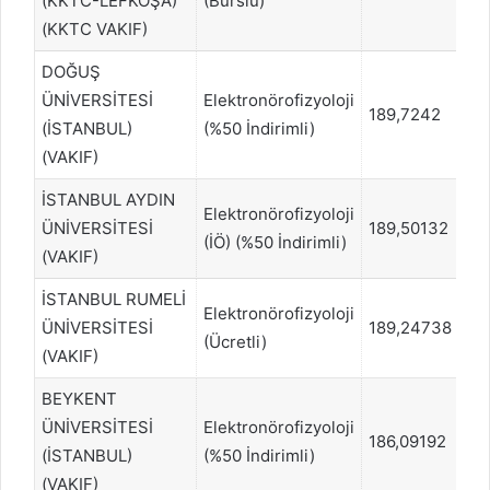
(KKTC-LEFKOŞA)
(Burslu)
(KKTC VAKIF)
DOĞUŞ
ÜNİVERSİTESİ
Elektronörofizyoloji
189,7242
28
(İSTANBUL)
(%50 İndirimli)
(VAKIF)
İSTANBUL AYDIN
Elektronörofizyoloji
ÜNİVERSİTESİ
189,50132
2
(İÖ) (%50 İndirimli)
(VAKIF)
İSTANBUL RUMELİ
Elektronörofizyoloji
ÜNİVERSİTESİ
189,24738
28
(Ücretli)
(VAKIF)
BEYKENT
ÜNİVERSİTESİ
Elektronörofizyoloji
186,09192
2
(İSTANBUL)
(%50 İndirimli)
(VAKIF)