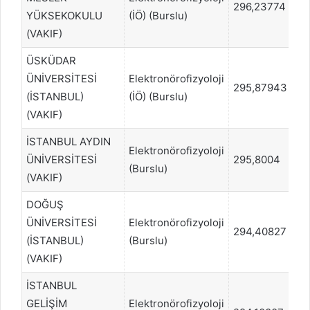
296,23774
84
YÜKSEKOKULU
(İÖ) (Burslu)
(VAKIF)
ÜSKÜDAR
ÜNİVERSİTESİ
Elektronörofizyoloji
295,87943
84
(İSTANBUL)
(İÖ) (Burslu)
(VAKIF)
İSTANBUL AYDIN
Elektronörofizyoloji
ÜNİVERSİTESİ
295,8004
8
(Burslu)
(VAKIF)
DOĞUŞ
ÜNİVERSİTESİ
Elektronörofizyoloji
294,40827
8
(İSTANBUL)
(Burslu)
(VAKIF)
İSTANBUL
GELİŞİM
Elektronörofizyoloji