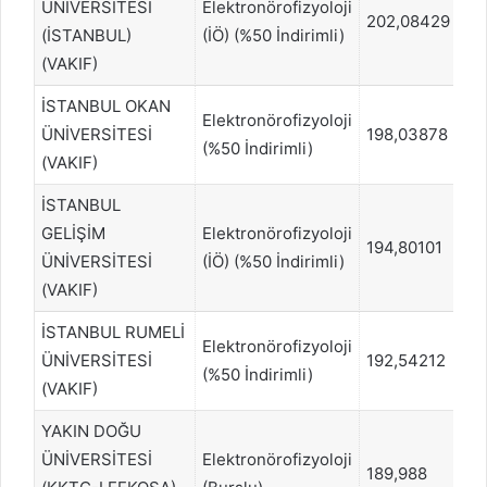
ÜNİVERSİTESİ
Elektronörofizyoloji
202,08429
25
(İSTANBUL)
(İÖ) (%50 İndirimli)
(VAKIF)
İSTANBUL OKAN
Elektronörofizyoloji
ÜNİVERSİTESİ
198,03878
2
(%50 İndirimli)
(VAKIF)
İSTANBUL
GELİŞİM
Elektronörofizyoloji
194,80101
27
ÜNİVERSİTESİ
(İÖ) (%50 İndirimli)
(VAKIF)
İSTANBUL RUMELİ
Elektronörofizyoloji
ÜNİVERSİTESİ
192,54212
27
(%50 İndirimli)
(VAKIF)
YAKIN DOĞU
ÜNİVERSİTESİ
Elektronörofizyoloji
189,988
2