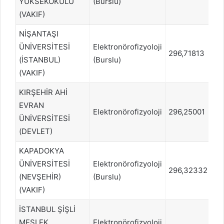
YÜKSEKOKULU
(Burslu)
(VAKIF)
NİŞANTAŞI
ÜNİVERSİTESİ
Elektronörofizyoloji
296,71813
83
(İSTANBUL)
(Burslu)
(VAKIF)
KIRŞEHİR AHİ
EVRAN
Elektronörofizyoloji
296,25001
8
ÜNİVERSİTESİ
(DEVLET)
KAPADOKYA
ÜNİVERSİTESİ
Elektronörofizyoloji
296,32332
8
(NEVŞEHİR)
(Burslu)
(VAKIF)
İSTANBUL ŞİŞLİ
MESLEK
Elektronörofizyoloji