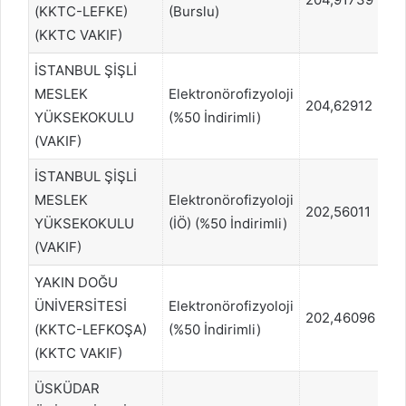
(KKTC-LEFKE)
(Burslu)
(KKTC VAKIF)
İSTANBUL ŞİŞLİ
MESLEK
Elektronörofizyoloji
204,62912
2
YÜKSEKOKULU
(%50 İndirimli)
(VAKIF)
İSTANBUL ŞİŞLİ
MESLEK
Elektronörofizyoloji
202,56011
25
YÜKSEKOKULU
(İÖ) (%50 İndirimli)
(VAKIF)
YAKIN DOĞU
ÜNİVERSİTESİ
Elektronörofizyoloji
202,46096
2
(KKTC-LEFKOŞA)
(%50 İndirimli)
(KKTC VAKIF)
ÜSKÜDAR