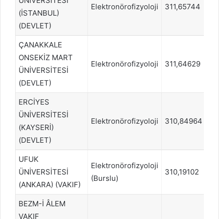
ÜNİVERSİTESİ
Elektronörofizyoloji
311,65744
68
(İSTANBUL)
(DEVLET)
ÇANAKKALE
ONSEKİZ MART
Elektronörofizyoloji
311,64629
68
ÜNİVERSİTESİ
(DEVLET)
ERCİYES
ÜNİVERSİTESİ
Elektronörofizyoloji
310,84964
68
(KAYSERİ)
(DEVLET)
UFUK
Elektronörofizyoloji
ÜNİVERSİTESİ
310,19102
69
(Burslu)
(ANKARA) (VAKIF)
BEZM-İ ÂLEM
VAKIF