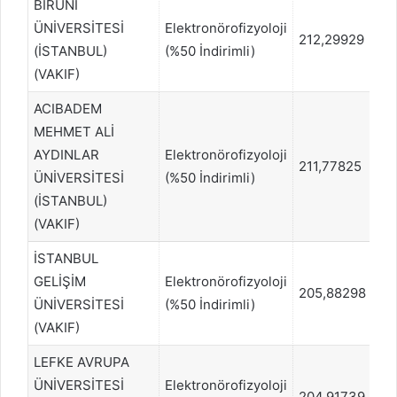
BİRUNİ
ÜNİVERSİTESİ
Elektronörofizyoloji
212,29929
23
(İSTANBUL)
(%50 İndirimli)
(VAKIF)
ACIBADEM
MEHMET ALİ
AYDINLAR
Elektronörofizyoloji
211,77825
2
ÜNİVERSİTESİ
(%50 İndirimli)
(İSTANBUL)
(VAKIF)
İSTANBUL
GELİŞİM
Elektronörofizyoloji
205,88298
2
ÜNİVERSİTESİ
(%50 İndirimli)
(VAKIF)
LEFKE AVRUPA
ÜNİVERSİTESİ
Elektronörofizyoloji
204,91739
25