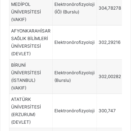
MEDİPOL
Elektronörofizyoloji
304,78278
74
ÜNİVERSİTESİ
(İÖ) (Burslu)
(VAKIF)
AFYONKARAHİSAR
SAĞLIK BİLİMLERİ
Elektronörofizyoloji
302,29216
7
ÜNİVERSİTESİ
(DEVLET)
BİRUNİ
ÜNİVERSİTESİ
Elektronörofizyoloji
302,00282
77
(İSTANBUL)
(Burslu)
(VAKIF)
ATATÜRK
ÜNİVERSİTESİ
Elektronörofizyoloji
300,747
7
(ERZURUM)
(DEVLET)