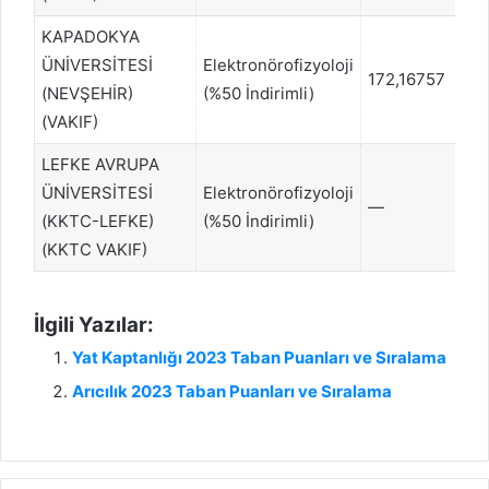
KAPADOKYA
ÜNİVERSİTESİ
Elektronörofizyoloji
172,16757
28
(NEVŞEHİR)
(%50 İndirimli)
(VAKIF)
LEFKE AVRUPA
ÜNİVERSİTESİ
Elektronörofizyoloji
—
–
(KKTC-LEFKE)
(%50 İndirimli)
(KKTC VAKIF)
İlgili Yazılar:
Yat Kaptanlığı 2023 Taban Puanları ve Sıralama
Arıcılık 2023 Taban Puanları ve Sıralama