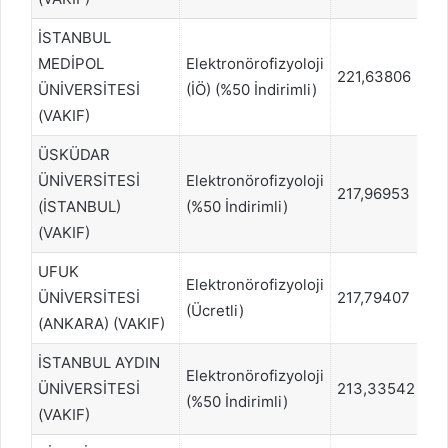
İSTANBUL
MEDİPOL
Elektronörofizyoloji
221,63806
21
ÜNİVERSİTESİ
(İÖ) (%50 İndirimli)
(VAKIF)
ÜSKÜDAR
ÜNİVERSİTESİ
Elektronörofizyoloji
217,96953
2
(İSTANBUL)
(%50 İndirimli)
(VAKIF)
UFUK
Elektronörofizyoloji
ÜNİVERSİTESİ
217,79407
22
(Ücretli)
(ANKARA) (VAKIF)
İSTANBUL AYDIN
Elektronörofizyoloji
ÜNİVERSİTESİ
213,33542
23
(%50 İndirimli)
(VAKIF)