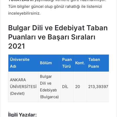
Tüm bilgiler güncel olup gönül rahatlığı ile listemizi
inceleyebilirsiniz.
Bulgar Dili ve Edebiyat Taban
Puanları ve Başarı Sıraları
2021
Üniversite
Puan
Taban
Ba
Bölüm
Kont.
Adı
Türü
Puanı
Sı
Bulgar
ANKARA
Dili ve
ÜNİVERSİTESİ
DİL
20
213,39397
77
Edebiyatı
(Devlet)
(Bulgarca)
İlgili Yazılar: