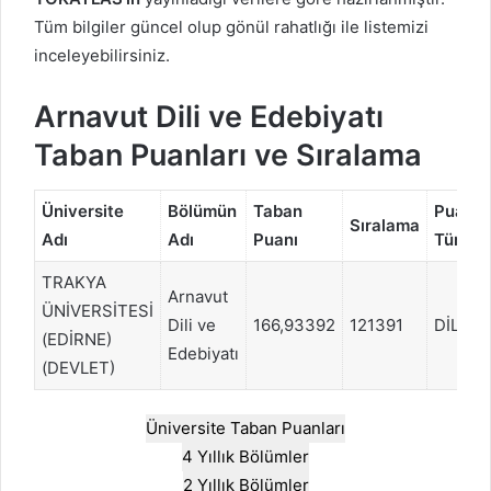
Tüm bilgiler güncel olup gönül rahatlığı ile listemizi
inceleyebilirsiniz.
Arnavut Dili ve Edebiyatı
Taban Puanları ve Sıralama
Üniversite
Bölümün
Taban
Puan
Sıralama
Adı
Adı
Puanı
Türü
TRAKYA
Arnavut
ÜNİVERSİTESİ
Dili ve
166,93392
121391
DİL
(EDİRNE)
Edebiyatı
(DEVLET)
Üniversite Taban Puanları
4 Yıllık Bölümler
2 Yıllık Bölümler