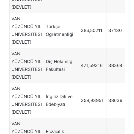
(DEVLET)
VAN
YÜZÜNCÜ YIL
Türkçe
386,50211
37130
ÜNİVERSİTESİ
Öğretmenliği
(DEVLET)
VAN
YÜZÜNCÜ YIL
Diş Hekimliği
471,59316
38364
ÜNİVERSİTESİ
Fakültesi
(DEVLET)
VAN
YÜZÜNCÜ YIL
İngiliz Dili ve
359,93951
38639
D
ÜNİVERSİTESİ
Edebiyatı
(DEVLET)
VAN
YÜZÜNCÜ YIL
Eczacılık