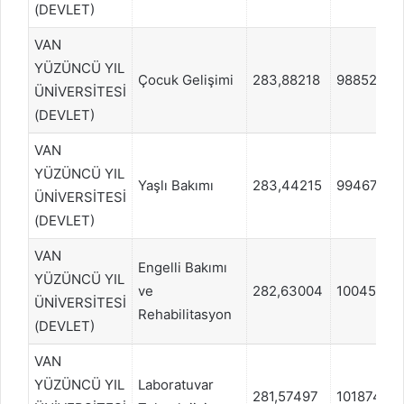
(DEVLET)
VAN
YÜZÜNCÜ YIL
Çocuk Gelişimi
283,88218
988520
ÜNİVERSİTESİ
(DEVLET)
VAN
YÜZÜNCÜ YIL
Yaşlı Bakımı
283,44215
994672
ÜNİVERSİTESİ
(DEVLET)
VAN
Engelli Bakımı
YÜZÜNCÜ YIL
ve
282,63004
1004515
ÜNİVERSİTESİ
Rehabilitasyon
(DEVLET)
VAN
YÜZÜNCÜ YIL
Laboratuvar
281,57497
1018743