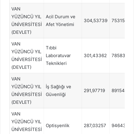
VAN
YÜZÜNCÜ YIL
Acil Durum ve
304,53739
753155
ÜNİVERSİTESİ
Afet Yönetimi
(DEVLET)
VAN
Tıbbi
YÜZÜNCÜ YIL
Laboratuvar
301,43362
785834
ÜNİVERSİTESİ
Teknikleri
(DEVLET)
VAN
YÜZÜNCÜ YIL
İş Sağlığı ve
291,97719
891542
ÜNİVERSİTESİ
Güvenliği
(DEVLET)
VAN
YÜZÜNCÜ YIL
Optisyenlik
287,03257
946431
ÜNİVERSİTESİ