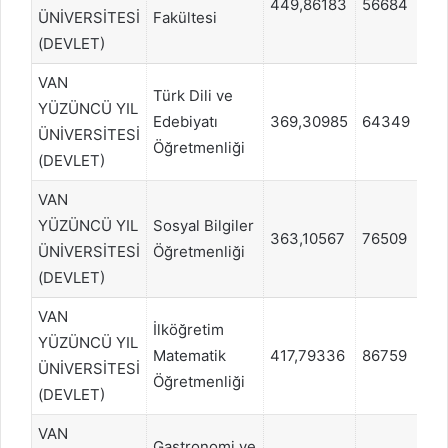
449,86183
56684
ÜNİVERSİTESİ
Fakültesi
(DEVLET)
VAN
Türk Dili ve
YÜZÜNCÜ YIL
Edebiyatı
369,30985
64349
ÜNİVERSİTESİ
Öğretmenliği
(DEVLET)
VAN
YÜZÜNCÜ YIL
Sosyal Bilgiler
363,10567
76509
ÜNİVERSİTESİ
Öğretmenliği
(DEVLET)
VAN
İlköğretim
YÜZÜNCÜ YIL
Matematik
417,79336
86759
ÜNİVERSİTESİ
Öğretmenliği
(DEVLET)
VAN
Gastronomi ve