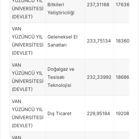
YÜZÜNCÜ YIL
Bitkileri
237,31168
1763670
ÜNİVERSİTESİ
Yetiştiriciliği
(DEVLET)
VAN
YÜZÜNCÜ YIL
Geleneksel El
233,75134
1836073
ÜNİVERSİTESİ
Sanatları
(DEVLET)
VAN
Doğalgaz ve
YÜZÜNCÜ YIL
Tesisatı
232,33992
1868681
ÜNİVERSİTESİ
Teknolojisi
(DEVLET)
VAN
YÜZÜNCÜ YIL
Dış Ticaret
229,95184
1920877
ÜNİVERSİTESİ
(DEVLET)
VAN