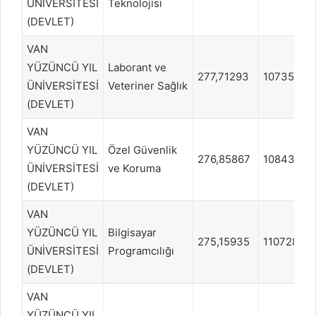
ÜNİVERSİTESİ
Teknolojisi
(DEVLET)
VAN
YÜZÜNCÜ YIL
Laborant ve
277,71293
1073546
ÜNİVERSİTESİ
Veteriner Sağlık
(DEVLET)
VAN
YÜZÜNCÜ YIL
Özel Güvenlik
276,85867
1084342
ÜNİVERSİTESİ
ve Koruma
(DEVLET)
VAN
YÜZÜNCÜ YIL
Bilgisayar
275,15935
1107287
ÜNİVERSİTESİ
Programcılığı
(DEVLET)
VAN
YÜZÜNCÜ YIL