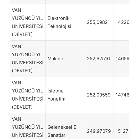
VAN
YÜZÜNCÜ YIL
Elektronik
255,09821
1422679
ÜNİVERSİTESİ
Teknolojisi
(DEVLET)
VAN
YÜZÜNCÜ YIL
Makine
252,62516
1465974
ÜNİVERSİTESİ
(DEVLET)
VAN
YÜZÜNCÜ YIL
İşletme
252,09559
1474633
ÜNİVERSİTESİ
Yönetimi
(DEVLET)
VAN
YÜZÜNCÜ YIL
Geleneksel El
249,97079
1512762
ÜNİVERSİTESİ
Sanatları