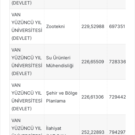
(DEVLET)
VAN
YÜZÜNCÜ YIL
Zootekni
229,52988
697351
ÜNİVERSİTESİ
(DEVLET)
VAN
YÜZÜNCÜ YIL
Su Ürünleri
226,65509
728336
ÜNİVERSİTESİ
Mühendisliği
(DEVLET)
VAN
YÜZÜNCÜ YIL
Şehir ve Bölge
226,61306
729442
ÜNİVERSİTESİ
Planlama
(DEVLET)
VAN
YÜZÜNCÜ YIL
İlahiyat
252,22893
794297