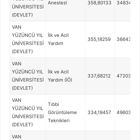
Anestezi
358,80133
348345
ÜNİVERSİTESİ
(DEVLET)
VAN
YÜZÜNCÜ YIL
İlk ve Acil
355,18259
366430
ÜNİVERSİTESİ
Yardım
(DEVLET)
VAN
YÜZÜNCÜ YIL
İlk ve Acil
337,68212
472037
ÜNİVERSİTESİ
Yardım (İÖ)
(DEVLET)
VAN
Tıbbi
YÜZÜNCÜ YIL
Görüntüleme
334,19457
496031
ÜNİVERSİTESİ
Teknikleri
(DEVLET)
VAN