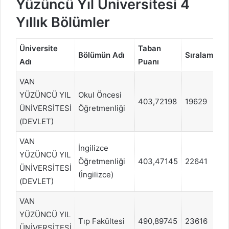
Yüzüncü Yıl Üniversitesi 4
Yıllık Bölümler
Üniversite
Taban
Bölümün Adı
Sıralama
Adı
Puanı
T
VAN
YÜZÜNCÜ YIL
Okul Öncesi
403,72198
19629
ÜNİVERSİTESİ
Öğretmenliği
(DEVLET)
VAN
İngilizce
YÜZÜNCÜ YIL
Öğretmenliği
403,47145
22641
D
ÜNİVERSİTESİ
(İngilizce)
(DEVLET)
VAN
YÜZÜNCÜ YIL
Tıp Fakültesi
490,89745
23616
ÜNİVERSİTESİ