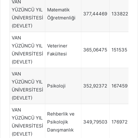
VAN
YÜZÜNCÜ YIL
Matematik
377,44469
133822
ÜNİVERSİTESİ
Öğretmenliği
(DEVLET)
VAN
YÜZÜNCÜ YIL
Veteriner
365,06475
151535
ÜNİVERSİTESİ
Fakültesi
(DEVLET)
VAN
YÜZÜNCÜ YIL
Psikoloji
352,92372
167459
ÜNİVERSİTESİ
(DEVLET)
VAN
Rehberlik ve
YÜZÜNCÜ YIL
Psikolojik
349,79503
176972
ÜNİVERSİTESİ
Danışmanlık
(DEVLET)