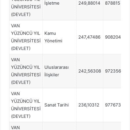
İşletme
249,88014
878815
ÜNİVERSİTESİ
(DEVLET)
VAN
YÜZÜNCÜ YIL
Kamu
247,47486
908204
ÜNİVERSİTESİ
Yönetimi
(DEVLET)
VAN
YÜZÜNCÜ YIL
Uluslararası
242,56308
972356
ÜNİVERSİTESİ
İlişkiler
(DEVLET)
VAN
YÜZÜNCÜ YIL
Sanat Tarihi
236,10312
977673
ÜNİVERSİTESİ
(DEVLET)
VAN