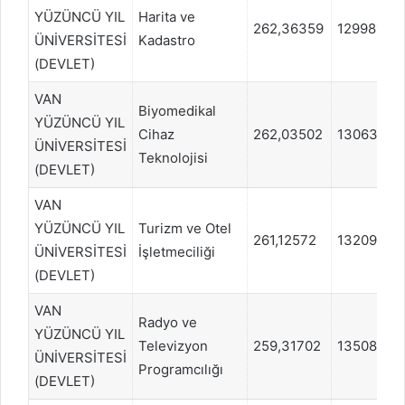
YÜZÜNCÜ YIL
Harita ve
262,36359
1299814
ÜNİVERSİTESİ
Kadastro
(DEVLET)
VAN
Biyomedikal
YÜZÜNCÜ YIL
Cihaz
262,03502
1306309
ÜNİVERSİTESİ
Teknolojisi
(DEVLET)
VAN
YÜZÜNCÜ YIL
Turizm ve Otel
261,12572
1320923
ÜNİVERSİTESİ
İşletmeciliği
(DEVLET)
VAN
Radyo ve
YÜZÜNCÜ YIL
Televizyon
259,31702
1350828
ÜNİVERSİTESİ
Programcılığı
(DEVLET)