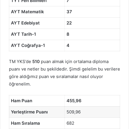
TYT Fen Bilimleri
7
AYT Matematik
37
AYT Edebiyat
22
AYT Tarih-1
8
AYT Coğrafya-1
4
TM YKS’de
510
puan almak için ortalama diploma
puanı ve netler bu şekildedir. Şimdi gelelim bu verilere
göre aldığımız puan ve sıralamalar nasıl oluyor
öğrenelim.
Ham Puan
455,96
Yerleştirme Puanı
509,96
Ham Sıralama
682