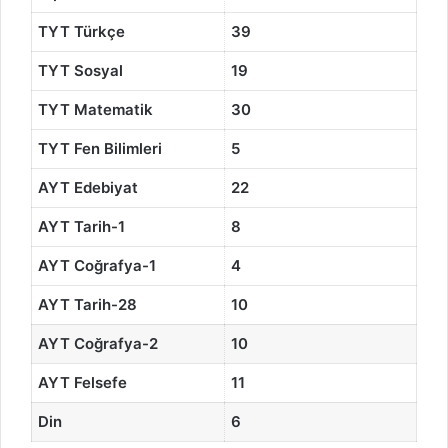
TYT Türkçe
39
TYT Sosyal
19
TYT Matematik
30
TYT Fen Bilimleri
5
AYT Edebiyat
22
AYT Tarih-1
8
AYT Coğrafya-1
4
AYT Tarih-28
10
AYT Coğrafya-2
10
AYT Felsefe
11
Din
6