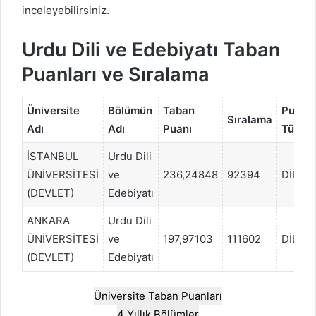
inceleyebilirsiniz.
Urdu Dili ve Edebiyatı Taban
Puanları ve Sıralama
Üniversite
Bölümün
Taban
Puan
Sıralama
Adı
Adı
Puanı
Türü
İSTANBUL
Urdu Dili
ÜNİVERSİTESİ
ve
236,24848
92394
DİL
(DEVLET)
Edebiyatı
ANKARA
Urdu Dili
ÜNİVERSİTESİ
ve
197,97103
111602
DİL
(DEVLET)
Edebiyatı
Üniversite Taban Puanları
4 Yıllık Bölümler