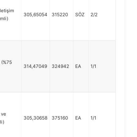
letişim
305,65054
315220
SÖZ
2/2
mli)
r (%75
314,47049
324942
EA
1/1
 ve
305,30658
375160
EA
1/1
li)