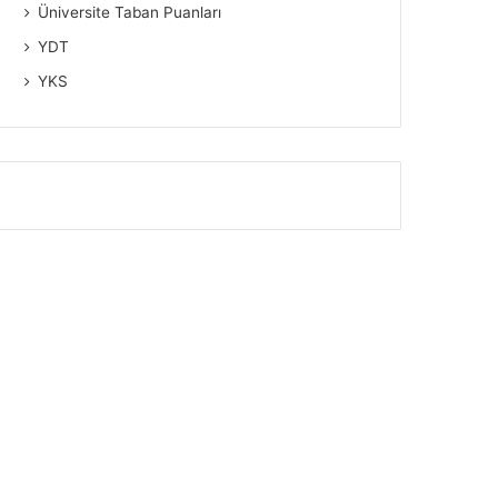
Üniversite Taban Puanları
YDT
YKS