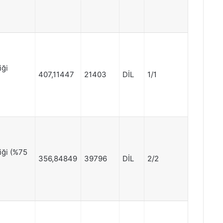
iği
407,11447
21403
DİL
1/1
iği (%75
356,84849
39796
DİL
2/2