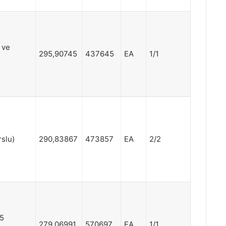
 ve
295,90745
437645
EA
1/1
rslu)
290,83867
473857
EA
2/2
75
279,06991
570697
EA
1/1