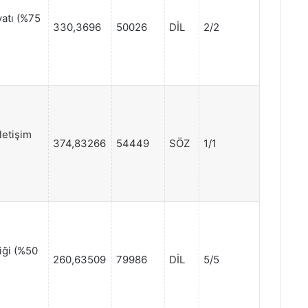
yatı (%75
330,3696
50026
DİL
2/2
letişim
374,83266
54449
SÖZ
1/1
iği (%50
260,63509
79986
DİL
5/5