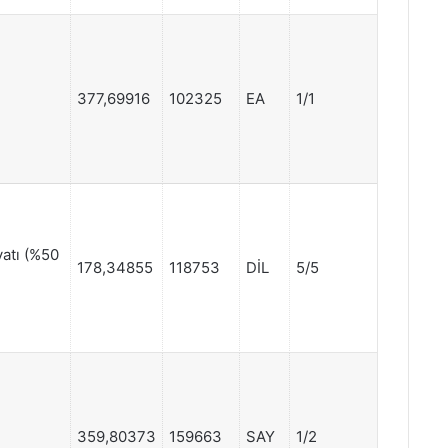
377,69916
102325
EA
1/1
yatı (%50
178,34855
118753
DİL
5/5
359,80373
159663
SAY
1/2