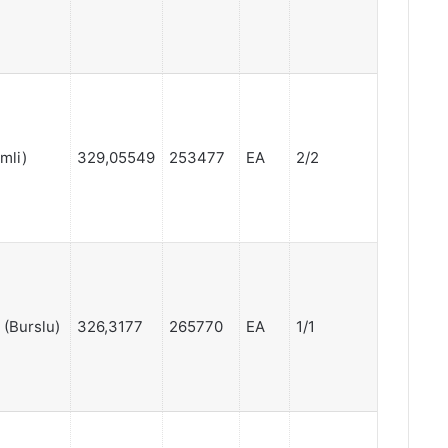
imli)
329,05549
253477
EA
2/2
r (Burslu)
326,3177
265770
EA
1/1