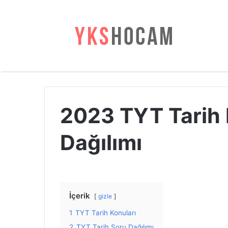
2023 TYT Tarih 
Dağılımı
İçerik
gizle
1
TYT Tarih Konuları
2
TYT Tarih Soru Dağılımı