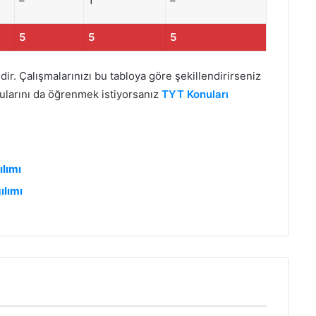
–
1
–
5
5
5
ir. Çalışmalarınızı bu tabloya göre şekillendirirseniz
nularını da öğrenmek istiyorsanız
TYT Konuları
lımı
ılımı