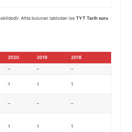
ekildedir. Altta bulunan tablodan ise
TYT Tarih soru
2020
2019
2018
–
–
–
1
1
1
–
–
–
1
1
1