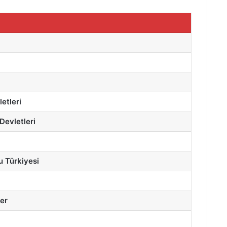
etleri
 Devletleri
u Türkiyesi
er