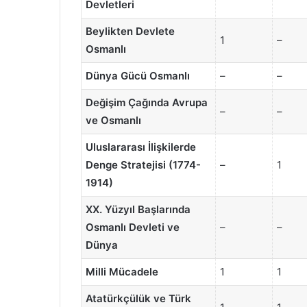
Devletleri
Beylikten Devlete
1
–
Osmanlı
Dünya Gücü Osmanlı
–
–
Değişim Çağında Avrupa
–
–
ve Osmanlı
Uluslararası İlişkilerde
Denge Stratejisi (1774-
–
1
1914)
XX. Yüzyıl Başlarında
Osmanlı Devleti ve
–
–
Dünya
Milli Mücadele
1
1
Atatürkçülük ve Türk