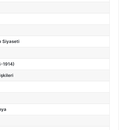
 Siyaseti
74-1914)
şkileri
nya