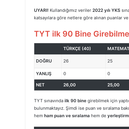
UYARI!
Kullandığımız veriler
2022 yılı YKS
sına
katsayılara göre netlere göre alınan puanlar ve
TYT ilk 90 Bine Girebilme
TÜRKÇE (40)
MATEMATİ
DOĞRU
26
25
YANLIŞ
0
0
NET
26,00
25,00
TYT sınavında
ilk 90 bine
girebilmek için yapt
bulunmaktayız. Şimdi ise puan ve sıralama bakı
hem
ham puan ve sıralama
hem de
yerleştirm