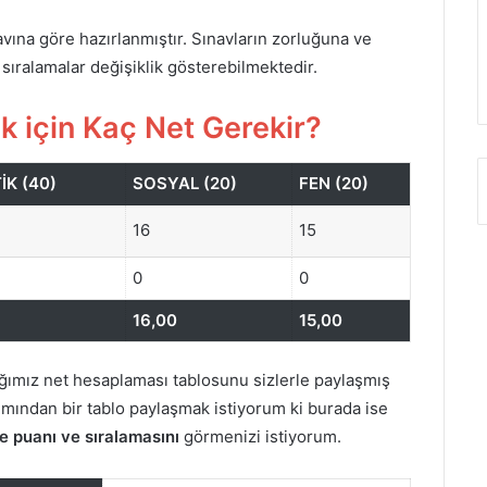
vına göre hazırlanmıştır. Sınavların zorluğuna ve
 sıralamalar değişiklik gösterebilmektedir.
k için Kaç Net Gerekir?
K (40)
SOSYAL (20)
FEN (20)
16
15
0
0
16,00
15,00
ığımız net hesaplaması tablosunu sizlerle paylaşmış
mından bir tablo paylaşmak istiyorum ki burada ise
e puanı ve sıralamasını
görmenizi istiyorum.