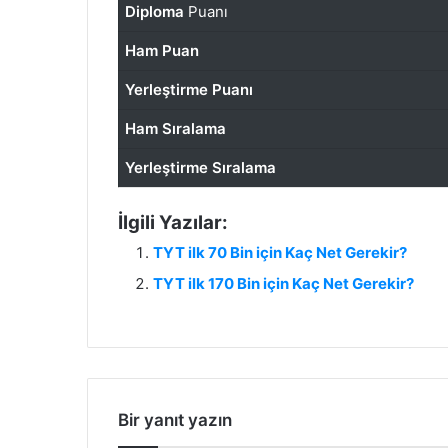
Diploma
Puanı
Ham Puan
Yerleştirme Puanı
Ham Sıralama
Yerleştirme Sıralama
İlgili Yazılar:
TYT ilk 70 Bin için Kaç Net Gerekir?
TYT ilk 170 Bin için Kaç Net Gerekir?
Bir yanıt yazın