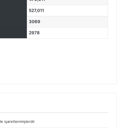
527,011
3069
2978
le işaretlenmişlerdir