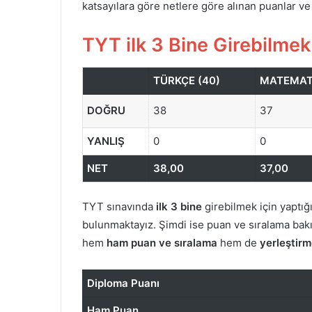
katsayılara göre netlere göre alınan puanlar ve
TYT ilk 3 Bine Girebilmek
TÜRKÇE (40)
MATEMATİ
DOĞRU
38
37
YANLIŞ
0
0
NET
38,00
37,00
TYT sınavında
ilk 3 bine
girebilmek için yaptığ
bulunmaktayız. Şimdi ise puan ve sıralama bakı
hem
ham puan ve sıralama
hem de
yerleştirm
Diploma Puanı
Ham Puan