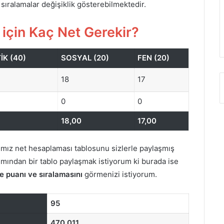
 sıralamalar değişiklik gösterebilmektedir.
 için Kaç Net Gerekir?
K (40)
SOSYAL (20)
FEN (20)
18
17
0
0
18,00
17,00
ımız net hesaplaması tablosunu sizlerle paylaşmış
mından bir tablo paylaşmak istiyorum ki burada ise
e puanı ve sıralamasını
görmenizi istiyorum.
95
470,011