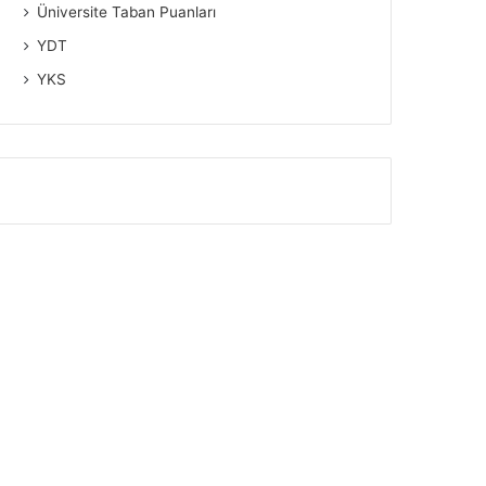
Üniversite Taban Puanları
YDT
YKS