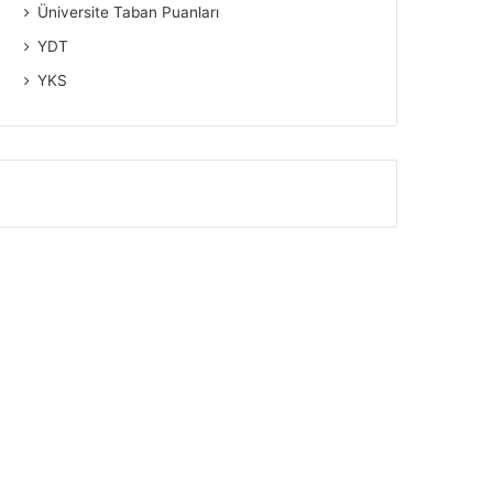
Üniversite Taban Puanları
YDT
YKS