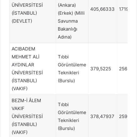
ÜNİVERSİTESİ
(Ankara)
405,66333
171975
(İSTANBUL)
(Erkek) (Milli
(DEVLET)
Savunma
Bakanlığı
Adına)
ACIBADEM
MEHMET ALİ
Tıbbi
AYDINLAR
Görüntüleme
379,5225
256095
ÜNİVERSİTESİ
Teknikleri
(İSTANBUL)
(Burslu)
(VAKIF)
BEZM-İ ÂLEM
Tıbbi
VAKIF
Görüntüleme
ÜNİVERSİTESİ
378,47937
259937
Teknikleri
(İSTANBUL)
(Burslu)
(VAKIF)