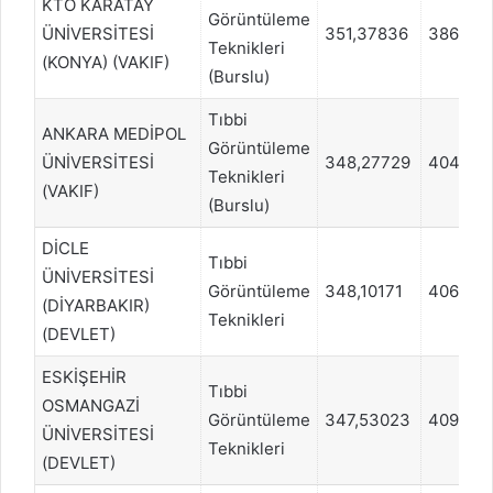
KTO KARATAY
Görüntüleme
ÜNİVERSİTESİ
351,37836
386838
Teknikleri
(KONYA) (VAKIF)
(Burslu)
Tıbbi
ANKARA MEDİPOL
Görüntüleme
ÜNİVERSİTESİ
348,27729
404967
Teknikleri
(VAKIF)
(Burslu)
DİCLE
Tıbbi
ÜNİVERSİTESİ
Görüntüleme
348,10171
406158
(DİYARBAKIR)
Teknikleri
(DEVLET)
ESKİŞEHİR
Tıbbi
OSMANGAZİ
Görüntüleme
347,53023
409571
ÜNİVERSİTESİ
Teknikleri
(DEVLET)