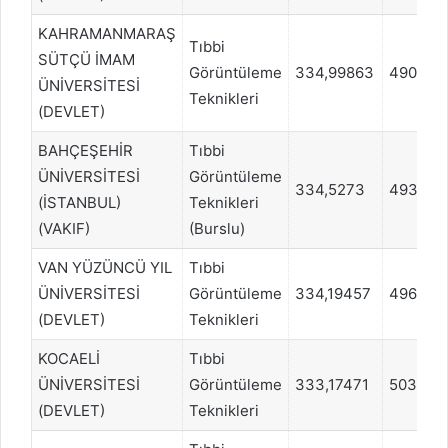
KAHRAMANMARAŞ
Tıbbi
SÜTÇÜ İMAM
Görüntüleme
334,99863
490057
ÜNİVERSİTESİ
Teknikleri
(DEVLET)
BAHÇEŞEHİR
Tıbbi
ÜNİVERSİTESİ
Görüntüleme
334,5273
493791
(İSTANBUL)
Teknikleri
(VAKIF)
(Burslu)
VAN YÜZÜNCÜ YIL
Tıbbi
ÜNİVERSİTESİ
Görüntüleme
334,19457
496031
(DEVLET)
Teknikleri
KOCAELİ
Tıbbi
ÜNİVERSİTESİ
Görüntüleme
333,17471
503498
(DEVLET)
Teknikleri