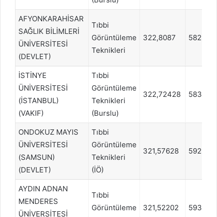
AFYONKARAHİSAR
Tıbbi
SAĞLIK BİLİMLERİ
Görüntüleme
322,8087
582914
ÜNİVERSİTESİ
Teknikleri
(DEVLET)
İSTİNYE
Tıbbi
ÜNİVERSİTESİ
Görüntüleme
322,72428
583748
(İSTANBUL)
Teknikleri
(VAKIF)
(Burslu)
ONDOKUZ MAYIS
Tıbbi
ÜNİVERSİTESİ
Görüntüleme
321,57628
592925
(SAMSUN)
Teknikleri
(DEVLET)
(İÖ)
AYDIN ADNAN
Tıbbi
MENDERES
Görüntüleme
321,52202
593760
ÜNİVERSİTESİ