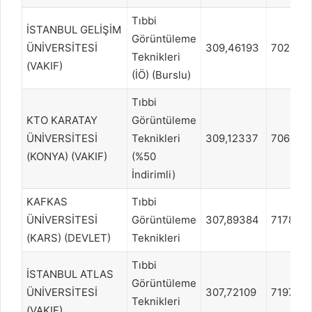
Tıbbi
İSTANBUL GELİŞİM
Görüntüleme
ÜNİVERSİTESİ
309,46193
702453
Teknikleri
(VAKIF)
(İÖ) (Burslu)
Tıbbi
KTO KARATAY
Görüntüleme
ÜNİVERSİTESİ
Teknikleri
309,12337
706307
(KONYA) (VAKIF)
(%50
İndirimli)
KAFKAS
Tıbbi
ÜNİVERSİTESİ
Görüntüleme
307,89384
717871
(KARS) (DEVLET)
Teknikleri
Tıbbi
İSTANBUL ATLAS
Görüntüleme
ÜNİVERSİTESİ
307,72109
719798
Teknikleri
(VAKIF)