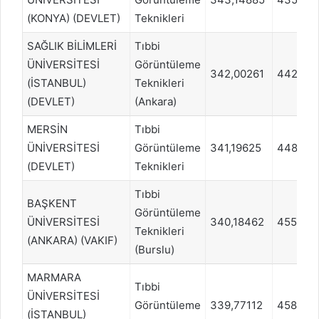
(KONYA) (DEVLET)
Teknikleri
SAĞLIK BİLİMLERİ
Tıbbi
ÜNİVERSİTESİ
Görüntüleme
342,00261
442987
(İSTANBUL)
Teknikleri
(DEVLET)
(Ankara)
MERSİN
Tıbbi
ÜNİVERSİTESİ
Görüntüleme
341,19625
448467
(DEVLET)
Teknikleri
Tıbbi
BAŞKENT
Görüntüleme
ÜNİVERSİTESİ
340,18462
455317
Teknikleri
(ANKARA) (VAKIF)
(Burslu)
MARMARA
Tıbbi
ÜNİVERSİTESİ
Görüntüleme
339,77112
458022
(İSTANBUL)