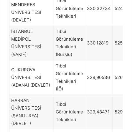
Tıbbi
MENDERES
Görüntüleme
330,32734
524174
ÜNİVERSİTESİ
Teknikleri
(DEVLET)
İSTANBUL
Tıbbi
MEDİPOL
Görüntüleme
330,12819
525553
ÜNİVERSİTESİ
Teknikleri
(VAKIF)
(Burslu)
Tıbbi
ÇUKUROVA
Görüntüleme
ÜNİVERSİTESİ
329,90536
526992
Teknikleri
(ADANA) (DEVLET)
(İÖ)
HARRAN
Tıbbi
ÜNİVERSİTESİ
Görüntüleme
329,48471
529993
(ŞANLIURFA)
Teknikleri
(DEVLET)