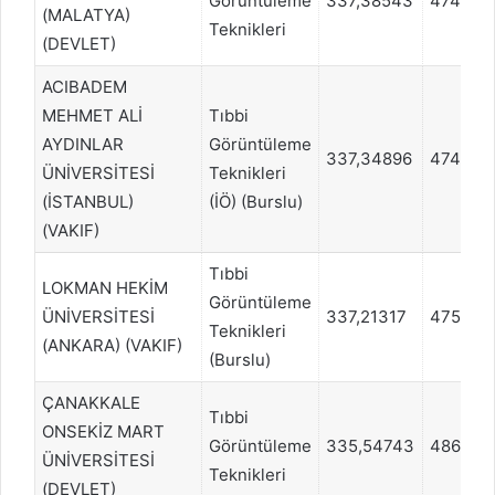
Görüntüleme
337,38543
474039
(MALATYA)
Teknikleri
(DEVLET)
ACIBADEM
MEHMET ALİ
Tıbbi
AYDINLAR
Görüntüleme
337,34896
474707
ÜNİVERSİTESİ
Teknikleri
(İSTANBUL)
(İÖ) (Burslu)
(VAKIF)
Tıbbi
LOKMAN HEKİM
Görüntüleme
ÜNİVERSİTESİ
337,21317
475374
Teknikleri
(ANKARA) (VAKIF)
(Burslu)
ÇANAKKALE
Tıbbi
ONSEKİZ MART
Görüntüleme
335,54743
486720
ÜNİVERSİTESİ
Teknikleri
(DEVLET)