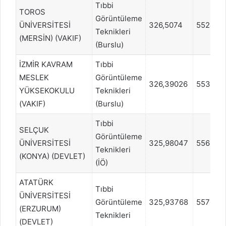
Tıbbi
TOROS
Görüntüleme
ÜNİVERSİTESİ
326,5074
552496
Teknikleri
(MERSİN) (VAKIF)
(Burslu)
İZMİR KAVRAM
Tıbbi
MESLEK
Görüntüleme
326,39026
553246
YÜKSEKOKULU
Teknikleri
(VAKIF)
(Burslu)
Tıbbi
SELÇUK
Görüntüleme
ÜNİVERSİTESİ
325,98047
556247
Teknikleri
(KONYA) (DEVLET)
(İÖ)
ATATÜRK
Tıbbi
ÜNİVERSİTESİ
Görüntüleme
325,93768
557080
(ERZURUM)
Teknikleri
(DEVLET)