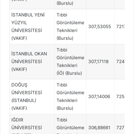
(Burslu)
İSTANBUL YENİ
Tıbbi
YÜZYIL
Görüntüleme
307,53055
721726
ÜNİVERSİTESİ
Teknikleri
(VAKIF)
(Burslu)
Tıbbi
İSTANBUL OKAN
Görüntüleme
ÜNİVERSİTESİ
307,17118
724617
Teknikleri
(VAKIF)
(İÖ) (Burslu)
DOĞUŞ
Tıbbi
ÜNİVERSİTESİ
Görüntüleme
307,14006
725581
(İSTANBUL)
Teknikleri
(VAKIF)
(Burslu)
IĞDIR
Tıbbi
ÜNİVERSİTESİ
Görüntüleme
306,88661
727609