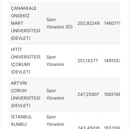
ÇANAKKALE
ONSEKİZ
Spor
MART
252,92249
1460779
Yönetimi (İÖ)
ÜNİVERSİTESİ
(DEVLET)
HİTİT
ÜNİVERSİTESİ
Spor
251,14377
1491557
(ÇORUM)
Yönetimi
(DEVLET)
ARTVİN
ÇORUH
Spor
247,25907
1562199
ÜNİVERSİTESİ
Yönetimi
(DEVLET)
İSTANBUL
Spor
RUMELİ
Yönetimi
243,45016
1633560