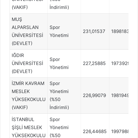
(VAKIF)
İndirimli)
MUŞ
ALPARSLAN
Spor
231,01537
1898183
ÜNİVERSİTESİ
Yönetimi
(DEVLET)
IĞDIR
Spor
ÜNİVERSİTESİ
227,25885
1973929
Yönetimi
(DEVLET)
İZMİR KAVRAM
Spor
MESLEK
Yönetimi
226,99079
1981949
YÜKSEKOKULU
(%50
(VAKIF)
İndirimli)
İSTANBUL
Spor
ŞİŞLİ MESLEK
Yönetimi
226,44685
1997988
YÜKSEKOKULU
(%50