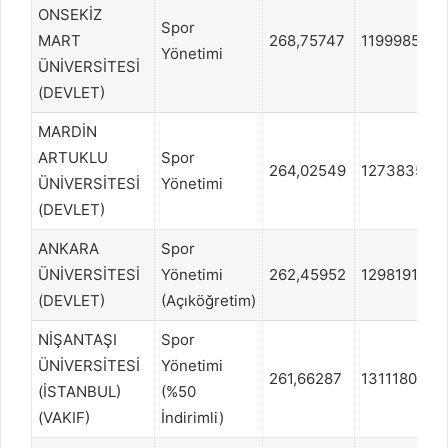
ONSEKİZ
Spor
MART
268,75747
1199985
Yönetimi
ÜNİVERSİTESİ
(DEVLET)
MARDİN
ARTUKLU
Spor
264,02549
1273835
ÜNİVERSİTESİ
Yönetimi
(DEVLET)
ANKARA
Spor
ÜNİVERSİTESİ
Yönetimi
262,45952
1298191
(DEVLET)
(Açıköğretim)
NİŞANTAŞI
Spor
ÜNİVERSİTESİ
Yönetimi
261,66287
1311180
(İSTANBUL)
(%50
(VAKIF)
İndirimli)