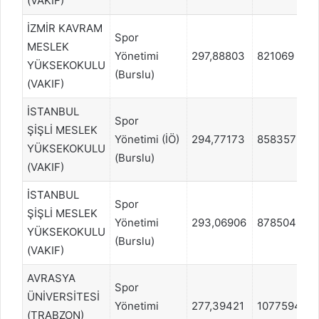
(VAKIF)
İZMİR KAVRAM
Spor
MESLEK
Yönetimi
297,88803
821069
YÜKSEKOKULU
(Burslu)
(VAKIF)
İSTANBUL
Spor
ŞİŞLİ MESLEK
Yönetimi (İÖ)
294,77173
858357
YÜKSEKOKULU
(Burslu)
(VAKIF)
İSTANBUL
Spor
ŞİŞLİ MESLEK
Yönetimi
293,06906
878504
YÜKSEKOKULU
(Burslu)
(VAKIF)
AVRASYA
Spor
ÜNİVERSİTESİ
Yönetimi
277,39421
1077594
(TRABZON)