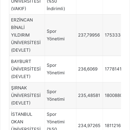
ÜNİVERSİTESİ
(%50
(VAKIF)
İndirimli)
ERZİNCAN
BİNALİ
Spor
YILDIRIM
237,79956
1753334
Yönetimi
ÜNİVERSİTESİ
(DEVLET)
BAYBURT
Spor
ÜNİVERSİTESİ
236,6069
1778141
Yönetimi
(DEVLET)
ŞIRNAK
Spor
ÜNİVERSİTESİ
235,48581
1800880
Yönetimi
(DEVLET)
İSTANBUL
Spor
OKAN
Yönetimi
234,97265
1811216
ÜNİVERSİTESİ
(%50