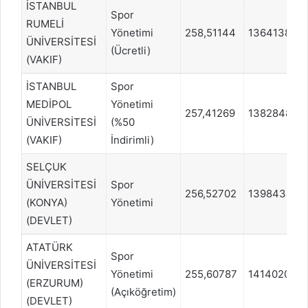
İSTANBUL
Spor
RUMELİ
Yönetimi
258,51144
1364138
ÜNİVERSİTESİ
(Ücretli)
(VAKIF)
İSTANBUL
Spor
MEDİPOL
Yönetimi
257,41269
1382848
ÜNİVERSİTESİ
(%50
(VAKIF)
İndirimli)
SELÇUK
ÜNİVERSİTESİ
Spor
256,52702
1398434
(KONYA)
Yönetimi
(DEVLET)
ATATÜRK
Spor
ÜNİVERSİTESİ
Yönetimi
255,60787
1414020
(ERZURUM)
(Açıköğretim)
(DEVLET)