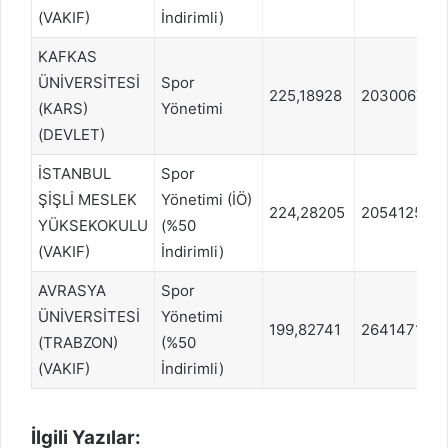
(VAKIF)
İndirimli)
KAFKAS
ÜNİVERSİTESİ
Spor
225,18928
2030067
(KARS)
Yönetimi
(DEVLET)
İSTANBUL
Spor
ŞİŞLİ MESLEK
Yönetimi (İÖ)
224,28205
2054125
YÜKSEKOKULU
(%50
(VAKIF)
İndirimli)
AVRASYA
Spor
ÜNİVERSİTESİ
Yönetimi
199,82741
2641471
(TRABZON)
(%50
(VAKIF)
İndirimli)
İlgili Yazılar: