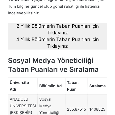
Tüm bilgiler güncel olup gönül rahatlığı ile listemizi
inceleyebilirsiniz.
2 Yıllık Bölümlerin Taban Puanları için
Tıklayınız
4 Yıllık Bölümlerin Taban Puanları için
Tıklayınız
Sosyal Medya Yöneticiliği
Taban Puanları ve Sıralama
Üniversite
Taban
Pu
Bölümün Adı
Sıralama
Adı
Puanı
Tü
ANADOLU
Sosyal
ÜNİVERSİTESİ
Medya
255,87515
1408825
TY
(ESKİŞEHİR)
Yöneticiliği