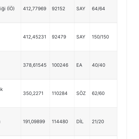
ği (İÖ)
412,77969
92152
SAY
64/64
412,45231
92479
SAY
150/150
378,61545
100246
EA
40/40
ak
350,2271
110284
SÖZ
62/60
ı
191,09899
114480
DİL
21/20