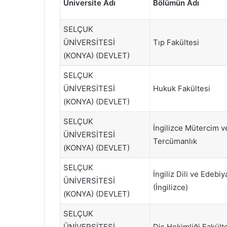
Üniversite Adı
Bölümün Adı
SELÇUK
ÜNİVERSİTESİ
Tıp Fakültesi
(KONYA) (DEVLET)
SELÇUK
ÜNİVERSİTESİ
Hukuk Fakültesi
(KONYA) (DEVLET)
SELÇUK
İngilizce Mütercim v
ÜNİVERSİTESİ
Tercümanlık
(KONYA) (DEVLET)
SELÇUK
İngiliz Dili ve Edebiy
ÜNİVERSİTESİ
(İngilizce)
(KONYA) (DEVLET)
SELÇUK
ÜNİVERSİTESİ
Diş Hekimliği Fakült