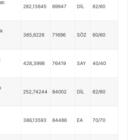
atı
282,13645
69947
DİL
62/60
ak
365,6226
71696
SÖZ
60/60
k
428,3998
76419
SAY
40/40
ı
252,74244
84002
DİL
62/60
386,13593
84486
EA
70/70