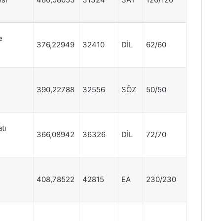
e
376,22949
32410
DİL
62/60
390,22788
32556
SÖZ
50/50
atı
366,08942
36326
DİL
72/70
408,78522
42815
EA
230/230