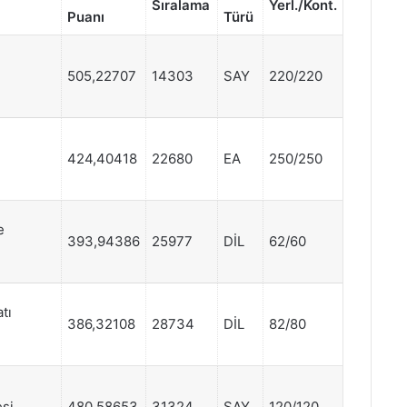
Sıralama
Yerl./Kont.
Puanı
Türü
505,22707
14303
SAY
220/220
424,40418
22680
EA
250/250
e
393,94386
25977
DİL
62/60
atı
386,32108
28734
DİL
82/80
esi
480,58653
31324
SAY
120/120