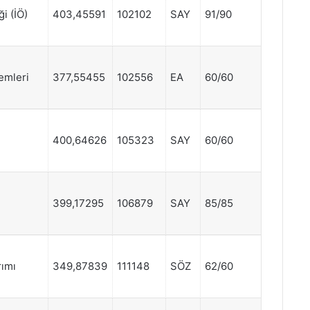
i (İÖ)
403,45591
102102
SAY
91/90
emleri
377,55455
102556
EA
60/60
400,64626
105323
SAY
60/60
399,17295
106879
SAY
85/85
rımı
349,87839
111148
SÖZ
62/60