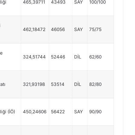
iği
465,39711
43493
SAY
100/100
i
462,18472
46056
SAY
75/75
ve
324,51744
52446
DİL
62/60
atı
321,93198
53514
DİL
82/80
iği (İÖ)
450,24606
56422
SAY
90/90