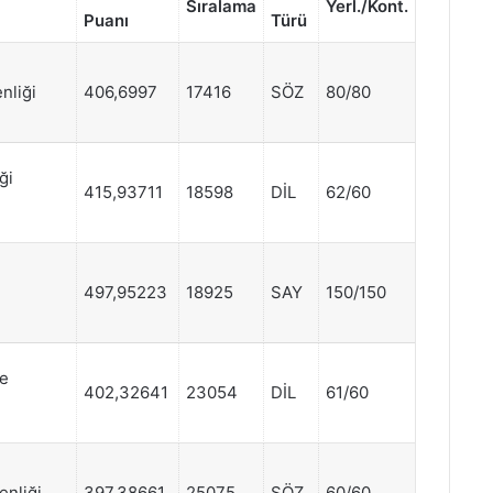
Sıralama
Yerl./Kont.
Puanı
Türü
nliği
406,6997
17416
SÖZ
80/80
ği
415,93711
18598
DİL
62/60
497,95223
18925
SAY
150/150
ve
402,32641
23054
DİL
61/60
enliği
397,38661
25075
SÖZ
60/60