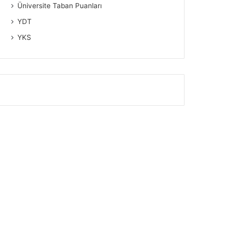
Üniversite Taban Puanları
YDT
YKS