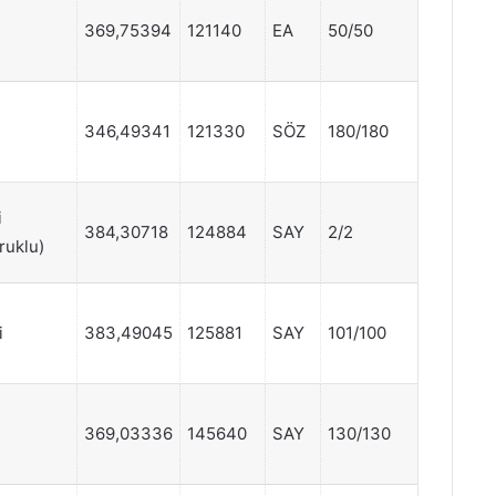
369,75394
121140
EA
50/50
346,49341
121330
SÖZ
180/180
i
384,30718
124884
SAY
2/2
ruklu)
i
383,49045
125881
SAY
101/100
369,03336
145640
SAY
130/130