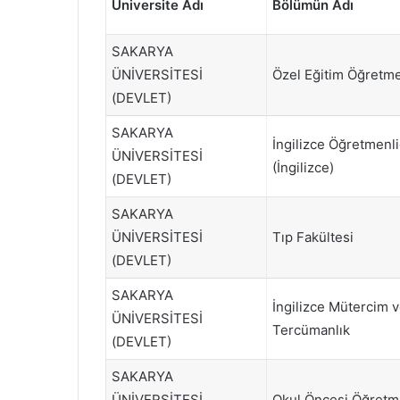
Üniversite Adı
Bölümün Adı
SAKARYA
ÜNİVERSİTESİ
Özel Eğitim Öğretme
(DEVLET)
SAKARYA
İngilizce Öğretmenli
ÜNİVERSİTESİ
(İngilizce)
(DEVLET)
SAKARYA
ÜNİVERSİTESİ
Tıp Fakültesi
(DEVLET)
SAKARYA
İngilizce Mütercim 
ÜNİVERSİTESİ
Tercümanlık
(DEVLET)
SAKARYA
ÜNİVERSİTESİ
Okul Öncesi Öğretm