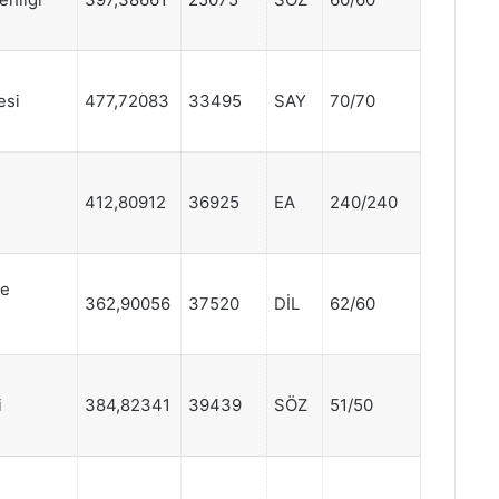
esi
477,72083
33495
SAY
70/70
412,80912
36925
EA
240/240
ve
362,90056
37520
DİL
62/60
i
384,82341
39439
SÖZ
51/50