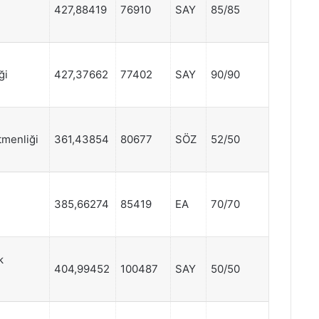
427,88419
76910
SAY
85/85
ği
427,37662
77402
SAY
90/90
tmenliği
361,43854
80677
SÖZ
52/50
385,66274
85419
EA
70/70
k
404,99452
100487
SAY
50/50