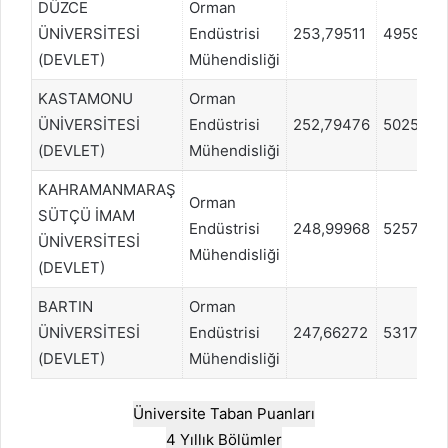
DÜZCE
Orman
ÜNİVERSİTESİ
Endüstrisi
253,79511
495943
(DEVLET)
Mühendisliği
KASTAMONU
Orman
ÜNİVERSİTESİ
Endüstrisi
252,79476
502552
(DEVLET)
Mühendisliği
KAHRAMANMARAŞ
Orman
SÜTÇÜ İMAM
Endüstrisi
248,99968
525715
ÜNİVERSİTESİ
Mühendisliği
(DEVLET)
BARTIN
Orman
ÜNİVERSİTESİ
Endüstrisi
247,66272
531765
(DEVLET)
Mühendisliği
Üniversite Taban Puanları
4 Yıllık Bölümler