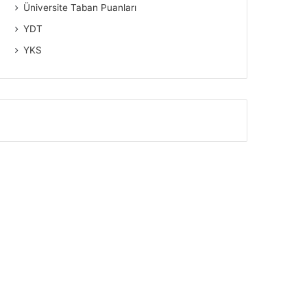
Üniversite Taban Puanları
YDT
YKS