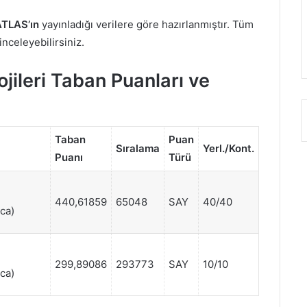
TLAS’ın
yayınladığı verilere göre hazırlanmıştır. Tüm
 inceleyebilirsiniz.
jileri Taban Puanları ve
Taban
Puan
Sıralama
Yerl./Kont.
Puanı
Türü
440,61859
65048
SAY
40/40
ca)
299,89086
293773
SAY
10/10
ca)