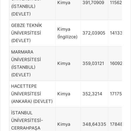
Kimya
391,70909
115620
(İSTANBUL)
(DEVLET)
GEBZE TEKNİK
Kimya
ÜNİVERSİTESİ
372,03905
141333
(İngilizce)
(DEVLET)
MARMARA
ÜNİVERSİTESİ
Kimya
359,03121
160924
(İSTANBUL)
(DEVLET)
HACETTEPE
ÜNİVERSİTESİ
Kimya
352,3214
171750
(ANKARA) (DEVLET)
İSTANBUL
ÜNİVERSİTESİ-
Kimya
348,64335
178483
CERRAHPAŞA