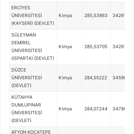
ERCİYES
ÜNİVERSİTESİ
Kimya
285,53863
342612
(KAYSERİ) (DEVLET)
SÜLEYMAN
DEMİREL
Kimya
285,53705
342612
ÜNİVERSİTESİ
(ISPARTA) (DEVLET)
DÜZCE
ÜNİVERSİTESİ
Kimya
284,55222
345987
(DEVLET)
KÜTAHYA
DUMLUPINAR
Kimya
284,07244
347862
ÜNİVERSİTESİ
(DEVLET)
AFYON KOCATEPE