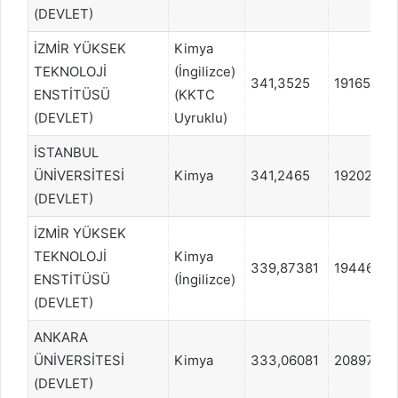
(DEVLET)
İZMİR YÜKSEK
Kimya
TEKNOLOJİ
(İngilizce)
341,3525
191658
ENSTİTÜSÜ
(KKTC
(DEVLET)
Uyruklu)
İSTANBUL
ÜNİVERSİTESİ
Kimya
341,2465
192027
(DEVLET)
İZMİR YÜKSEK
TEKNOLOJİ
Kimya
339,87381
194464
ENSTİTÜSÜ
(İngilizce)
(DEVLET)
ANKARA
ÜNİVERSİTESİ
Kimya
333,06081
208970
(DEVLET)