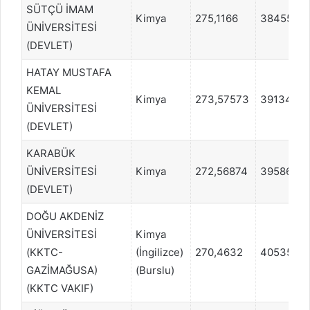
SÜTÇÜ İMAM
Kimya
275,1166
384556
ÜNİVERSİTESİ
(DEVLET)
HATAY MUSTAFA
KEMAL
Kimya
273,57573
391340
ÜNİVERSİTESİ
(DEVLET)
KARABÜK
ÜNİVERSİTESİ
Kimya
272,56874
395860
(DEVLET)
DOĞU AKDENİZ
ÜNİVERSİTESİ
Kimya
(KKTC-
(İngilizce)
270,4632
405352
GAZİMAĞUSA)
(Burslu)
(KKTC VAKIF)