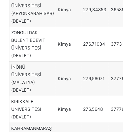
ÜNİVERSİTESİ
Kimya
279,34853
365862
(AFYONKARAHİSAR)
(DEVLET)
ZONGULDAK
BÜLENT ECEVİT
Kimya
276,71034
377312
ÜNİVERSİTESİ
(DEVLET)
İNÖNÜ
ÜNİVERSİTESİ
Kimya
276,56071
377761
(MALATYA)
(DEVLET)
KIRIKKALE
ÜNİVERSİTESİ
Kimya
276,5648
377761
(DEVLET)
KAHRAMANMARAŞ