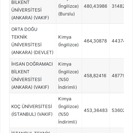
BİLKENT
(İngilizce)
480,43986
31482
ÜNİVERSİTESİ
(Burslu)
(ANKARA) (VAKIF)
ORTA DOĞU
TEKNİK
Kimya
464,30878
44374
ÜNİVERSİTESİ
(İngilizce)
(ANKARA) (DEVLET)
İHSAN DOĞRAMACI
Kimya
BİLKENT
(İngilizce)
458,82416
48779
ÜNİVERSİTESİ
(%50
(ANKARA) (VAKIF)
İndirimli)
Kimya
KOÇ ÜNİVERSİTESİ
(İngilizce)
453,36483
53602
(İSTANBUL) (VAKIF)
(%50
İndirimli)