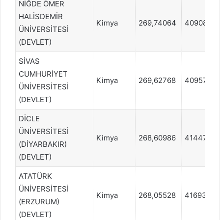
NİĞDE ÖMER
HALİSDEMİR
Kimya
269,74064
409083
ÜNİVERSİTESİ
(DEVLET)
SİVAS
CUMHURİYET
Kimya
269,62768
409574
ÜNİVERSİTESİ
(DEVLET)
DİCLE
ÜNİVERSİTESİ
Kimya
268,60986
414478
(DİYARBAKIR)
(DEVLET)
ATATÜRK
ÜNİVERSİTESİ
Kimya
268,05528
416930
(ERZURUM)
(DEVLET)