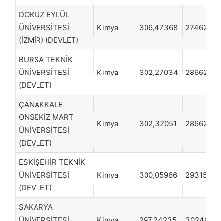
DOKUZ EYLÜL
ÜNİVERSİTESİ
Kimya
306,47368
274628
(İZMİR) (DEVLET)
BURSA TEKNİK
ÜNİVERSİTESİ
Kimya
302,27034
286620
(DEVLET)
ÇANAKKALE
ONSEKİZ MART
Kimya
302,32051
286620
ÜNİVERSİTESİ
(DEVLET)
ESKİŞEHİR TEKNİK
ÜNİVERSİTESİ
Kimya
300,05966
293154
(DEVLET)
SAKARYA
ÜNİVERSİTESİ
Kimya
297,24235
302464