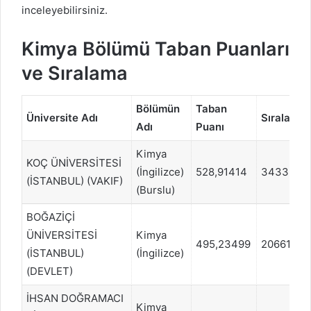
inceleyebilirsiniz.
Kimya Bölümü Taban Puanları
ve Sıralama
Bölümün
Taban
Üniversite Adı
Sıralama
Adı
Puanı
Kimya
KOÇ ÜNİVERSİTESİ
(İngilizce)
528,91414
3433
(İSTANBUL) (VAKIF)
(Burslu)
BOĞAZİÇİ
ÜNİVERSİTESİ
Kimya
495,23499
20661
(İSTANBUL)
(İngilizce)
(DEVLET)
İHSAN DOĞRAMACI
Kimya