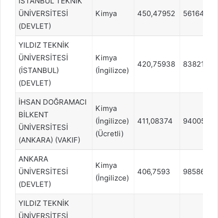
İSTANBUL TEKNİK
ÜNİVERSİTESİ
Kimya
450,47952
56164
(DEVLET)
YILDIZ TEKNİK
ÜNİVERSİTESİ
Kimya
420,75938
83821
(İSTANBUL)
(İngilizce)
(DEVLET)
İHSAN DOĞRAMACI
Kimya
BİLKENT
(İngilizce)
411,08374
94005
ÜNİVERSİTESİ
(Ücretli)
(ANKARA) (VAKIF)
ANKARA
Kimya
ÜNİVERSİTESİ
406,7593
98586
(İngilizce)
(DEVLET)
YILDIZ TEKNİK
ÜNİVERSİTESİ