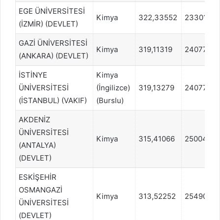
EGE ÜNİVERSİTESİ
Kimya
322,33552
233013
(İZMİR) (DEVLET)
GAZİ ÜNİVERSİTESİ
Kimya
319,11319
240772
(ANKARA) (DEVLET)
İSTİNYE
Kimya
ÜNİVERSİTESİ
(İngilizce)
319,13279
240772
(İSTANBUL) (VAKIF)
(Burslu)
AKDENİZ
ÜNİVERSİTESİ
Kimya
315,41066
250040
(ANTALYA)
(DEVLET)
ESKİŞEHİR
OSMANGAZİ
Kimya
313,52252
254901
ÜNİVERSİTESİ
(DEVLET)