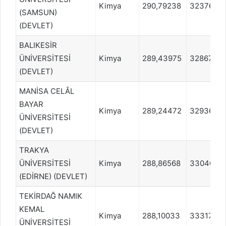
Kimya
290,79238
323764
(SAMSUN)
(DEVLET)
BALIKESİR
ÜNİVERSİTESİ
Kimya
289,43975
328671
(DEVLET)
MANİSA CELÂL
BAYAR
Kimya
289,24472
329364
ÜNİVERSİTESİ
(DEVLET)
TRAKYA
ÜNİVERSİTESİ
Kimya
288,86568
330404
(EDİRNE) (DEVLET)
TEKİRDAĞ NAMIK
KEMAL
Kimya
288,10033
333176
ÜNİVERSİTESİ