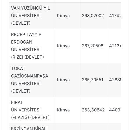
VAN YÜZÜNCÜ YIL
ÜNİVERSİTESİ
Kimya
268,02002
417420
(DEVLET)
RECEP TAYYİP
ERDOĞAN
Kimya
267,20598
421344
ÜNİVERSİTESİ
(RİZE) (DEVLET)
TOKAT
GAZİOSMANPAŞA
Kimya
265,70551
428856
ÜNİVERSİTESİ
(DEVLET)
FIRAT
ÜNİVERSİTESİ
Kimya
263,30642
440914
(ELAZIĞ) (DEVLET)
ERZİNCAN BİNALİ