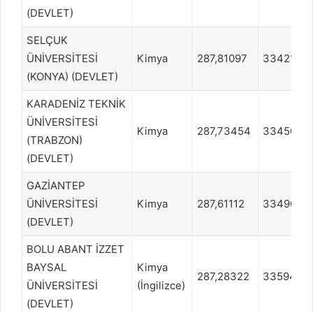
(DEVLET)
SELÇUK
ÜNİVERSİTESİ
Kimya
287,81097
334215
(KONYA) (DEVLET)
KARADENİZ TEKNİK
ÜNİVERSİTESİ
Kimya
287,73454
334562
(TRABZON)
(DEVLET)
GAZİANTEP
ÜNİVERSİTESİ
Kimya
287,61112
334908
(DEVLET)
BOLU ABANT İZZET
BAYSAL
Kimya
287,28322
335948
ÜNİVERSİTESİ
(İngilizce)
(DEVLET)