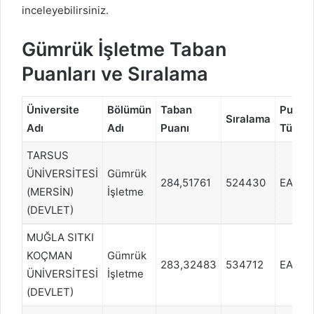
inceleyebilirsiniz.
Gümrük İşletme Taban
Puanları ve Sıralama
Üniversite
Bölümün
Taban
Puan
Sıralama
Adı
Adı
Puanı
Türü
TARSUS
ÜNİVERSİTESİ
Gümrük
284,51761
524430
EA
(MERSİN)
İşletme
(DEVLET)
MUĞLA SITKI
KOÇMAN
Gümrük
283,32483
534712
EA
ÜNİVERSİTESİ
İşletme
(DEVLET)