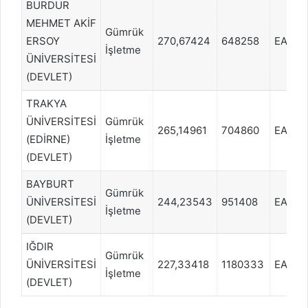
BURDUR
MEHMET AKİF
Gümrük
ERSOY
270,67424
648258
EA
İşletme
ÜNİVERSİTESİ
(DEVLET)
TRAKYA
ÜNİVERSİTESİ
Gümrük
265,14961
704860
EA
(EDİRNE)
İşletme
(DEVLET)
BAYBURT
Gümrük
ÜNİVERSİTESİ
244,23543
951408
EA
İşletme
(DEVLET)
IĞDIR
Gümrük
ÜNİVERSİTESİ
227,33418
1180333
EA
İşletme
(DEVLET)