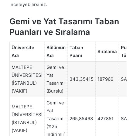
inceleyebilirsiniz.
Gemi ve Yat Tasarımı Taban
Puanları ve Sıralama
Üniversite
Bölümün
Taban
Puan
Sıralama
Adı
Adı
Puanı
Türü
MALTEPE
Gemi ve
ÜNİVERSİTESİ
Yat
343,35415
187966
SAY
(İSTANBUL)
Tasarımı
(VAKIF)
(Burslu)
Gemi ve
MALTEPE
Yat
ÜNİVERSİTESİ
Tasarımı
265,85463
427851
SAY
(İSTANBUL)
(%25
(VAKIF)
İndirimli)