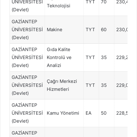
ÜNİVERSİTESİ
TYT
70
230,4791
Teknolojisi
(Devlet)
GAZİANTEP
ÜNİVERSİTESİ
Makine
TYT
60
230,0129
(Devlet)
GAZİANTEP
Gıda Kalite
ÜNİVERSİTESİ
Kontrolü ve
TYT
35
229,2962
(Devlet)
Analizi
GAZİANTEP
Çağrı Merkezi
ÜNİVERSİTESİ
TYT
35
229,0699
Hizmetleri
(Devlet)
GAZİANTEP
ÜNİVERSİTESİ
Kamu Yönetimi
EA
50
228,5201
(Devlet)
GAZİANTEP