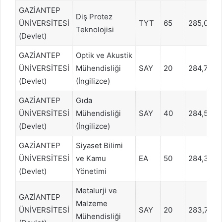
GAZİANTEP
Diş Protez
ÜNİVERSİTESİ
TYT
65
285,047
Teknolojisi
(Devlet)
GAZİANTEP
Optik ve Akustik
ÜNİVERSİTESİ
Mühendisliği
SAY
20
284,7212
(Devlet)
(İngilizce)
GAZİANTEP
Gıda
ÜNİVERSİTESİ
Mühendisliği
SAY
40
284,503
(Devlet)
(İngilizce)
GAZİANTEP
Siyaset Bilimi
ÜNİVERSİTESİ
ve Kamu
EA
50
284,396
(Devlet)
Yönetimi
Metalurji ve
GAZİANTEP
Malzeme
ÜNİVERSİTESİ
SAY
20
283,7260
Mühendisliği