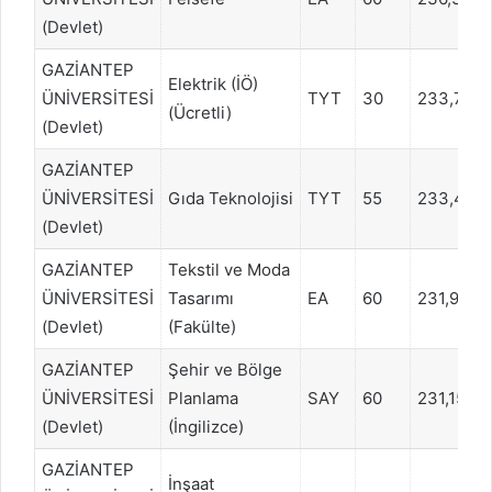
(Devlet)
GAZİANTEP
Elektrik (İÖ)
ÜNİVERSİTESİ
TYT
30
233,756
(Ücretli)
(Devlet)
GAZİANTEP
ÜNİVERSİTESİ
Gıda Teknolojisi
TYT
55
233,459
(Devlet)
GAZİANTEP
Tekstil ve Moda
ÜNİVERSİTESİ
Tasarımı
EA
60
231,9001
(Devlet)
(Fakülte)
GAZİANTEP
Şehir ve Bölge
ÜNİVERSİTESİ
Planlama
SAY
60
231,1563
(Devlet)
(İngilizce)
GAZİANTEP
İnşaat