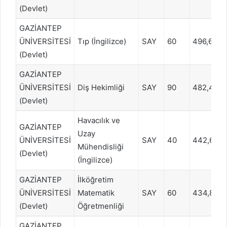
(Devlet)
GAZİANTEP
ÜNİVERSİTESİ
Tıp (İngilizce)
SAY
60
496,645
(Devlet)
GAZİANTEP
ÜNİVERSİTESİ
Diş Hekimliği
SAY
90
482,406
(Devlet)
Havacılık ve
GAZİANTEP
Uzay
ÜNİVERSİTESİ
SAY
40
442,638
Mühendisliği
(Devlet)
(İngilizce)
GAZİANTEP
İlköğretim
ÜNİVERSİTESİ
Matematik
SAY
60
434,828
(Devlet)
Öğretmenliği
GAZİANTEP