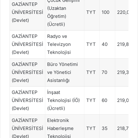
Çocuk Gelişimi
GAZİANTEP
(Uzaktan
ÜNİVERSİTESİ
TYT
100
220,0807
Öğretim)
(Devlet)
(Ücretli)
GAZİANTEP
Radyo ve
ÜNİVERSİTESİ
Televizyon
TYT
40
219,8847
(Devlet)
Teknolojisi
GAZİANTEP
Büro Yönetimi
ÜNİVERSİTESİ
ve Yönetici
TYT
70
219,3041
(Devlet)
Asistanlığı
GAZİANTEP
İnşaat
ÜNİVERSİTESİ
Teknolojisi (İÖ)
TYT
60
219,0162
(Devlet)
(Ücretli)
GAZİANTEP
Elektronik
ÜNİVERSİTESİ
Haberleşme
TYT
35
218,7816
(Devlet)
Teknolojisi