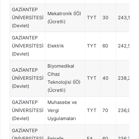
GAZİANTEP
Mekatronik (İÖ)
ÜNİVERSİTESİ
TYT
30
243,1102
(Ücretli)
(Devlet)
GAZİANTEP
ÜNİVERSİTESİ
Elektrik
TYT
60
242,596
(Devlet)
Biyomedikal
GAZİANTEP
Cihaz
ÜNİVERSİTESİ
TYT
40
238,280
Teknolojisi (İÖ)
(Devlet)
(Ücretli)
GAZİANTEP
Muhasebe ve
ÜNİVERSİTESİ
Vergi
TYT
70
236,985
(Devlet)
Uygulamaları
GAZİANTEP
ÜNİVERSİTESİ
Felsefe
EA
60
236,308