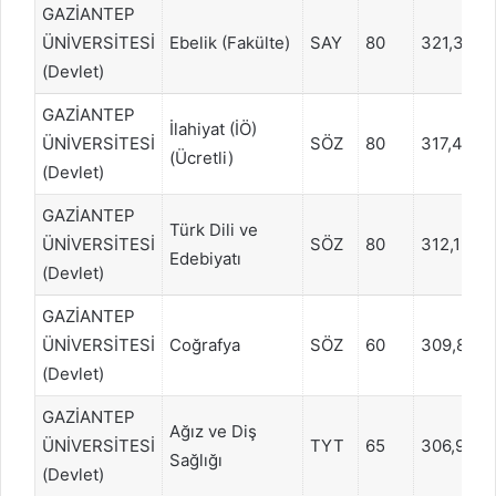
GAZİANTEP
ÜNİVERSİTESİ
Ebelik (Fakülte)
SAY
80
321,3496
(Devlet)
GAZİANTEP
İlahiyat (İÖ)
ÜNİVERSİTESİ
SÖZ
80
317,4591
(Ücretli)
(Devlet)
GAZİANTEP
Türk Dili ve
ÜNİVERSİTESİ
SÖZ
80
312,1999
Edebiyatı
(Devlet)
GAZİANTEP
ÜNİVERSİTESİ
Coğrafya
SÖZ
60
309,8172
(Devlet)
GAZİANTEP
Ağız ve Diş
ÜNİVERSİTESİ
TYT
65
306,9148
Sağlığı
(Devlet)