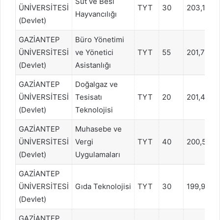
Süt ve Besi
ÜNİVERSİTESİ
TYT
30
203,1118
Hayvancılığı
(Devlet)
GAZİANTEP
Büro Yönetimi
ÜNİVERSİTESİ
ve Yönetici
TYT
55
201,7345
(Devlet)
Asistanlığı
GAZİANTEP
Doğalgaz ve
ÜNİVERSİTESİ
Tesisatı
TYT
20
201,4836
(Devlet)
Teknolojisi
GAZİANTEP
Muhasebe ve
ÜNİVERSİTESİ
Vergi
TYT
40
200,594
(Devlet)
Uygulamaları
GAZİANTEP
ÜNİVERSİTESİ
Gıda Teknolojisi
TYT
30
199,9527
(Devlet)
GAZİANTEP