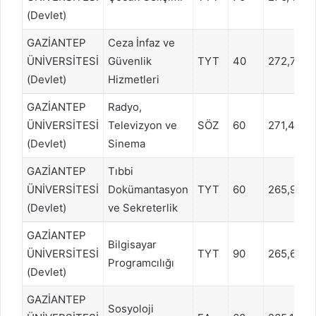
(Devlet)
GAZİANTEP
Ceza İnfaz ve
ÜNİVERSİTESİ
Güvenlik
TYT
40
272,738
(Devlet)
Hizmetleri
GAZİANTEP
Radyo,
ÜNİVERSİTESİ
Televizyon ve
SÖZ
60
271,4819
(Devlet)
Sinema
GAZİANTEP
Tıbbi
ÜNİVERSİTESİ
Dokümantasyon
TYT
60
265,9698
(Devlet)
ve Sekreterlik
GAZİANTEP
Bilgisayar
ÜNİVERSİTESİ
TYT
90
265,678
Programcılığı
(Devlet)
GAZİANTEP
Sosyoloji