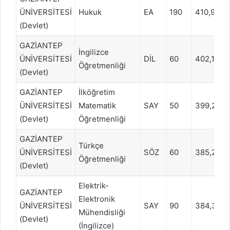
ÜNİVERSİTESİ
Hukuk
EA
190
410,9193
(Devlet)
GAZİANTEP
İngilizce
ÜNİVERSİTESİ
DİL
60
402,1521
Öğretmenliği
(Devlet)
GAZİANTEP
İlköğretim
ÜNİVERSİTESİ
Matematik
SAY
50
399,2302
(Devlet)
Öğretmenliği
GAZİANTEP
Türkçe
ÜNİVERSİTESİ
SÖZ
60
385,2713
Öğretmenliği
(Devlet)
Elektrik-
GAZİANTEP
Elektronik
ÜNİVERSİTESİ
SAY
90
384,3941
Mühendisliği
(Devlet)
(İngilizce)