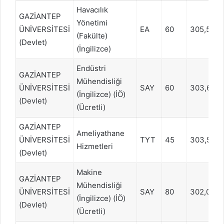
Havacılık
GAZİANTEP
Yönetimi
ÜNİVERSİTESİ
EA
60
305,5091
(Fakülte)
(Devlet)
(İngilizce)
Endüstri
GAZİANTEP
Mühendisliği
ÜNİVERSİTESİ
SAY
60
303,634
(İngilizce) (İÖ)
(Devlet)
(Ücretli)
GAZİANTEP
Ameliyathane
ÜNİVERSİTESİ
TYT
45
303,596
Hizmetleri
(Devlet)
Makine
GAZİANTEP
Mühendisliği
ÜNİVERSİTESİ
SAY
80
302,046
(İngilizce) (İÖ)
(Devlet)
(Ücretli)