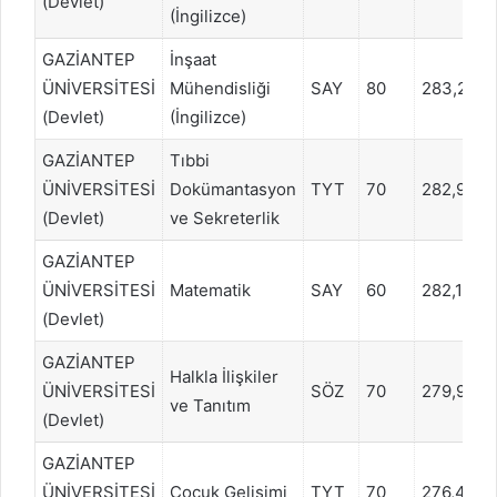
(Devlet)
(İngilizce)
GAZİANTEP
İnşaat
ÜNİVERSİTESİ
Mühendisliği
SAY
80
283,2183
(Devlet)
(İngilizce)
GAZİANTEP
Tıbbi
ÜNİVERSİTESİ
Dokümantasyon
TYT
70
282,973
(Devlet)
ve Sekreterlik
GAZİANTEP
ÜNİVERSİTESİ
Matematik
SAY
60
282,1463
(Devlet)
GAZİANTEP
Halkla İlişkiler
ÜNİVERSİTESİ
SÖZ
70
279,9276
ve Tanıtım
(Devlet)
GAZİANTEP
ÜNİVERSİTESİ
Çocuk Gelişimi
TYT
70
276,4657