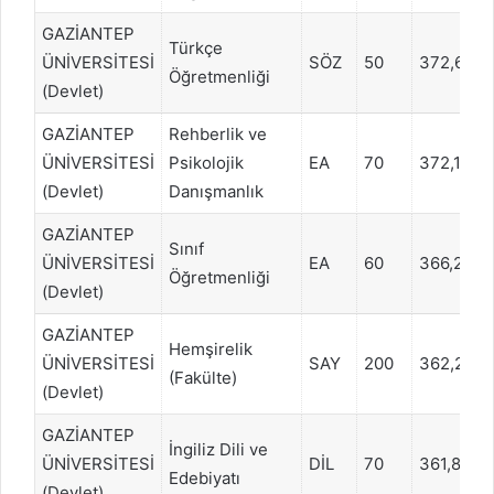
GAZİANTEP
Türkçe
ÜNİVERSİTESİ
SÖZ
50
372,634
Öğretmenliği
(Devlet)
GAZİANTEP
Rehberlik ve
ÜNİVERSİTESİ
Psikolojik
EA
70
372,1481
(Devlet)
Danışmanlık
GAZİANTEP
Sınıf
ÜNİVERSİTESİ
EA
60
366,2874
Öğretmenliği
(Devlet)
GAZİANTEP
Hemşirelik
ÜNİVERSİTESİ
SAY
200
362,286
(Fakülte)
(Devlet)
GAZİANTEP
İngiliz Dili ve
ÜNİVERSİTESİ
DİL
70
361,8549
Edebiyatı
(Devlet)