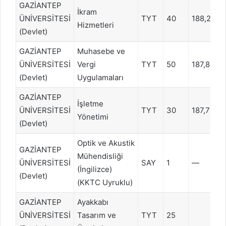
GAZİANTEP
İkram
ÜNİVERSİTESİ
TYT
40
188,2787
Hizmetleri
(Devlet)
GAZİANTEP
Muhasebe ve
ÜNİVERSİTESİ
Vergi
TYT
50
187,8480
(Devlet)
Uygulamaları
GAZİANTEP
İşletme
ÜNİVERSİTESİ
TYT
30
187,7193
Yönetimi
(Devlet)
Optik ve Akustik
GAZİANTEP
Mühendisliği
ÜNİVERSİTESİ
SAY
1
—
(İngilizce)
(Devlet)
(KKTC Uyruklu)
GAZİANTEP
Ayakkabı
ÜNİVERSİTESİ
Tasarım ve
TYT
25