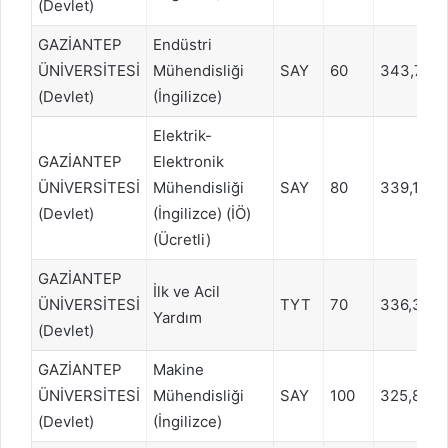
(Devlet)
GAZİANTEP
Endüstri
ÜNİVERSİTESİ
Mühendisliği
SAY
60
343,734
(Devlet)
(İngilizce)
Elektrik-
GAZİANTEP
Elektronik
ÜNİVERSİTESİ
Mühendisliği
SAY
80
339,1486
(Devlet)
(İngilizce) (İÖ)
(Ücretli)
GAZİANTEP
İlk ve Acil
ÜNİVERSİTESİ
TYT
70
336,384
Yardım
(Devlet)
GAZİANTEP
Makine
ÜNİVERSİTESİ
Mühendisliği
SAY
100
325,845
(Devlet)
(İngilizce)