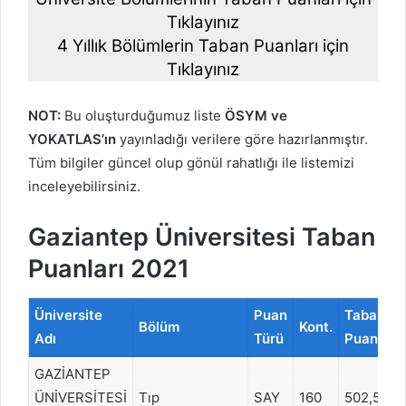
Tıklayınız
4 Yıllık Bölümlerin Taban Puanları için
Tıklayınız
NOT:
Bu oluşturduğumuz liste
ÖSYM ve
YOKATLAS’ın
yayınladığı verilere göre hazırlanmıştır.
Tüm bilgiler güncel olup gönül rahatlığı ile listemizi
inceleyebilirsiniz.
Gaziantep Üniversitesi Taban
Puanları 2021
Üniversite
Puan
Taban
Bölüm
Kont.
Adı
Türü
Puanı
GAZİANTEP
ÜNİVERSİTESİ
Tıp
SAY
160
502,5757