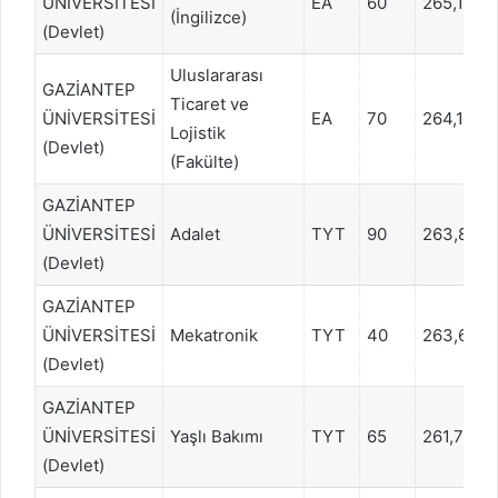
ÜNİVERSİTESİ
EA
60
265,1190
(İngilizce)
(Devlet)
Uluslararası
GAZİANTEP
Ticaret ve
ÜNİVERSİTESİ
EA
70
264,1557
Lojistik
(Devlet)
(Fakülte)
GAZİANTEP
ÜNİVERSİTESİ
Adalet
TYT
90
263,845
(Devlet)
GAZİANTEP
ÜNİVERSİTESİ
Mekatronik
TYT
40
263,6728
(Devlet)
GAZİANTEP
ÜNİVERSİTESİ
Yaşlı Bakımı
TYT
65
261,7587
(Devlet)