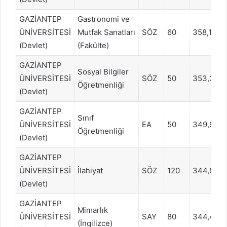
GAZİANTEP
Gastronomi ve
ÜNİVERSİTESİ
Mutfak Sanatları
SÖZ
60
358,1595
(Devlet)
(Fakülte)
GAZİANTEP
Sosyal Bilgiler
ÜNİVERSİTESİ
SÖZ
50
353,382
Öğretmenliği
(Devlet)
GAZİANTEP
Sınıf
ÜNİVERSİTESİ
EA
50
349,993
Öğretmenliği
(Devlet)
GAZİANTEP
ÜNİVERSİTESİ
İlahiyat
SÖZ
120
344,849
(Devlet)
GAZİANTEP
Mimarlık
ÜNİVERSİTESİ
SAY
80
344,4161
(İngilizce)