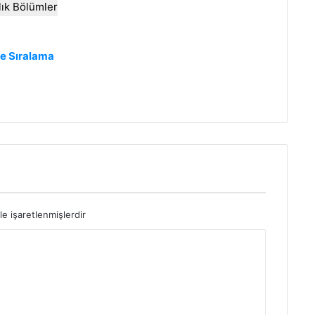
llık Bölümler
ve Sıralama
le işaretlenmişlerdir