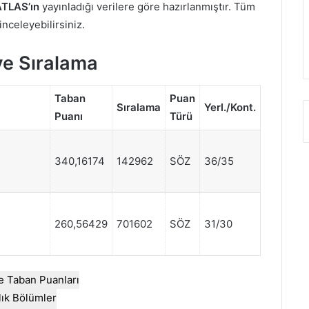
TLAS’ın
yayınladığı verilere göre hazırlanmıştır. Tüm
 inceleyebilirsiniz.
ve Sıralama
Taban
Puan
Sıralama
Yerl./Kont.
Puanı
Türü
340,16174
142962
SÖZ
36/35
260,56429
701602
SÖZ
31/30
e Taban Puanları
llık Bölümler