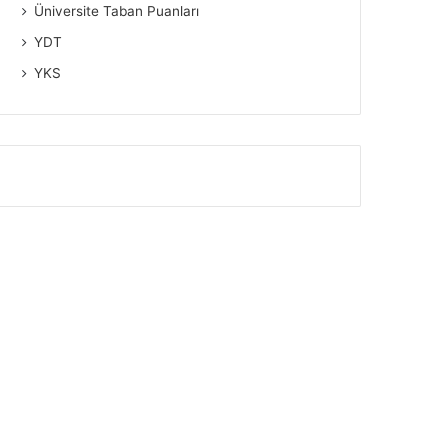
Üniversite Taban Puanları
YDT
YKS