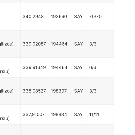
340,2948
193690
SAY
70/70
ilizce)
339,92087
194464
SAY
3/3
339,91649
194464
SAY
6/6
rslu)
ilizce)
338,08527
198397
SAY
3/3
337,91007
198834
SAY
11/11
rslu)