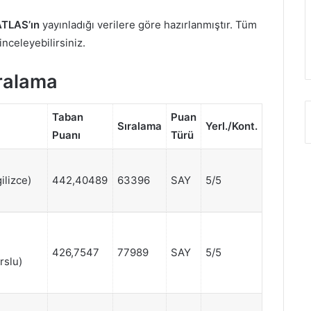
TLAS’ın
yayınladığı verilere göre hazırlanmıştır. Tüm
 inceleyebilirsiniz.
ıralama
Taban
Puan
Sıralama
Yerl./Kont.
Puanı
Türü
ilizce)
442,40489
63396
SAY
5/5
426,7547
77989
SAY
5/5
rslu)