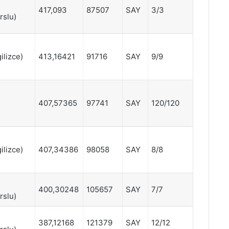
417,093
87507
SAY
3/3
rslu)
ilizce)
413,16421
91716
SAY
9/9
407,57365
97741
SAY
120/120
ilizce)
407,34386
98058
SAY
8/8
400,30248
105657
SAY
7/7
rslu)
387,12168
121379
SAY
12/12