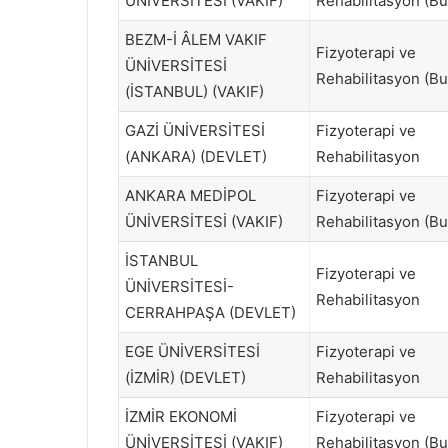
ÜNİVERSİTESİ (VAKIF)
Rehabilitasyon (Bu
BEZM-İ ÂLEM VAKIF
Fizyoterapi ve
ÜNİVERSİTESİ
Rehabilitasyon (Bu
(İSTANBUL) (VAKIF)
GAZİ ÜNİVERSİTESİ
Fizyoterapi ve
(ANKARA) (DEVLET)
Rehabilitasyon
ANKARA MEDİPOL
Fizyoterapi ve
ÜNİVERSİTESİ (VAKIF)
Rehabilitasyon (Bu
İSTANBUL
Fizyoterapi ve
ÜNİVERSİTESİ-
Rehabilitasyon
CERRAHPAŞA (DEVLET)
EGE ÜNİVERSİTESİ
Fizyoterapi ve
(İZMİR) (DEVLET)
Rehabilitasyon
İZMİR EKONOMİ
Fizyoterapi ve
ÜNİVERSİTESİ (VAKIF)
Rehabilitasyon (Bu