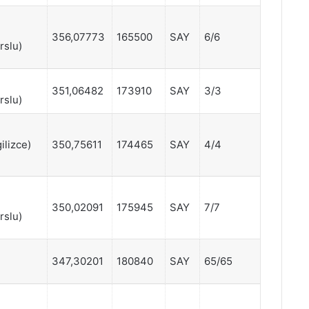
356,07773
165500
SAY
6/6
rslu)
351,06482
173910
SAY
3/3
rslu)
ilizce)
350,75611
174465
SAY
4/4
350,02091
175945
SAY
7/7
rslu)
347,30201
180840
SAY
65/65