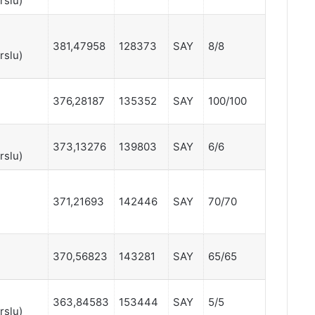
rslu)
381,47958
128373
SAY
8/8
rslu)
376,28187
135352
SAY
100/100
373,13276
139803
SAY
6/6
rslu)
371,21693
142446
SAY
70/70
370,56823
143281
SAY
65/65
363,84583
153444
SAY
5/5
rslu)