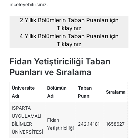
inceleyebilirsiniz.
2 Yıllık Bölümlerin Taban Puanları için
Tıklayınız
4 Yıllık Bölümlerin Taban Puanları için
Tıklayınız
Fidan Yetiştiriciliği Taban
Puanları ve Sıralama
Üniversite
Bölümün
Taban
Pu
Sıralama
Adı
Adı
Puanı
Tür
ISPARTA
UYGULAMALI
Fidan
BİLİMLER
242,14181
1658627
TY
Yetiştiriciliği
ÜNİVERSİTESİ