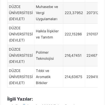
DÜZCE
Muhasebe ve
ÜNİVERSİTESİ
Vergi
223,37952
2073129
(DEVLET)
Uygulamaları
DÜZCE
Halkla İlişkiler
ÜNİVERSİTESİ
222,15286
2101078
ve Tanıtım
(DEVLET)
DÜZCE
Polimer
ÜNİVERSİTESİ
216,47451
2246718
Teknolojisi
(DEVLET)
DÜZCE
Tıbbi ve
ÜNİVERSİTESİ
Aromatik
214,63675
2294186
(DEVLET)
Bitkiler
İlgili Yazılar: