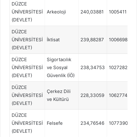
DÜZCE
ÜNİVERSİTESİ
Arkeoloji
240,03881
1005411
E
(DEVLET)
DÜZCE
ÜNİVERSİTESİ
İktisat
239,88287
1006698
E
(DEVLET)
DÜZCE
Sigortacılık
ÜNİVERSİTESİ
ve Sosyal
238,34753
1027282
E
(DEVLET)
Güvenlik (İÖ)
DÜZCE
Çerkez Dili
ÜNİVERSİTESİ
228,33059
1062774
S
ve Kültürü
(DEVLET)
DÜZCE
ÜNİVERSİTESİ
Felsefe
234,76546
1077390
E
(DEVLET)