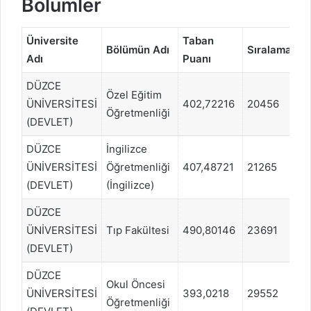
Bölümler
Üniversite
Taban
P
Bölümün Adı
Sıralama
Adı
Puanı
T
DÜZCE
Özel Eğitim
ÜNİVERSİTESİ
402,72216
20456
S
Öğretmenliği
(DEVLET)
DÜZCE
İngilizce
ÜNİVERSİTESİ
Öğretmenliği
407,48721
21265
D
(DEVLET)
(İngilizce)
DÜZCE
ÜNİVERSİTESİ
Tıp Fakültesi
490,80146
23691
S
(DEVLET)
DÜZCE
Okul Öncesi
ÜNİVERSİTESİ
393,0218
29552
S
Öğretmenliği