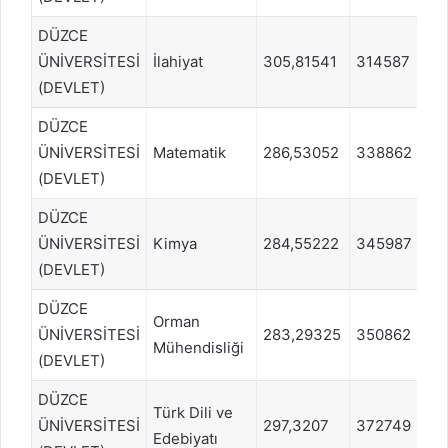
DÜZCE
ÜNİVERSİTESİ
İlahiyat
305,81541
314587
S
(DEVLET)
DÜZCE
ÜNİVERSİTESİ
Matematik
286,53052
338862
S
(DEVLET)
DÜZCE
ÜNİVERSİTESİ
Kimya
284,55222
345987
S
(DEVLET)
DÜZCE
Orman
ÜNİVERSİTESİ
283,29325
350862
S
Mühendisliği
(DEVLET)
DÜZCE
Türk Dili ve
ÜNİVERSİTESİ
297,3207
372749
S
Edebiyatı