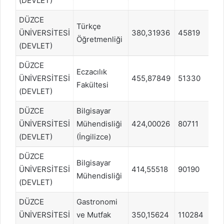
(DEVLET)
DÜZCE
Türkçe
ÜNİVERSİTESİ
380,31936
45819
S
Öğretmenliği
(DEVLET)
DÜZCE
Eczacılık
ÜNİVERSİTESİ
455,87849
51330
S
Fakültesi
(DEVLET)
DÜZCE
Bilgisayar
ÜNİVERSİTESİ
Mühendisliği
424,00026
80711
S
(DEVLET)
(İngilizce)
DÜZCE
Bilgisayar
ÜNİVERSİTESİ
414,55518
90190
S
Mühendisliği
(DEVLET)
DÜZCE
Gastronomi
ÜNİVERSİTESİ
ve Mutfak
350,15624
110284
S