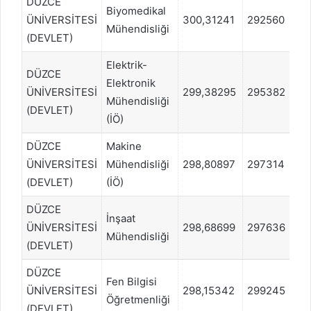
DÜZCE
Biyomedikal
ÜNİVERSİTESİ
300,31241
292560
S
Mühendisliği
(DEVLET)
Elektrik-
DÜZCE
Elektronik
ÜNİVERSİTESİ
299,38295
295382
S
Mühendisliği
(DEVLET)
(İÖ)
DÜZCE
Makine
ÜNİVERSİTESİ
Mühendisliği
298,80897
297314
S
(DEVLET)
(İÖ)
DÜZCE
İnşaat
ÜNİVERSİTESİ
298,68699
297636
S
Mühendisliği
(DEVLET)
DÜZCE
Fen Bilgisi
ÜNİVERSİTESİ
298,15342
299245
S
Öğretmenliği
(DEVLET)