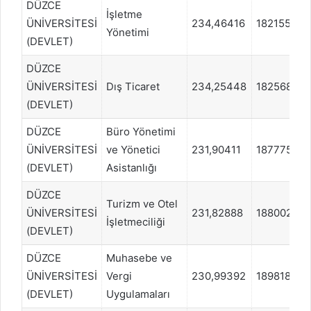
DÜZCE
İşletme
ÜNİVERSİTESİ
234,46416
1821554
Yönetimi
(DEVLET)
DÜZCE
ÜNİVERSİTESİ
Dış Ticaret
234,25448
1825689
(DEVLET)
DÜZCE
Büro Yönetimi
ÜNİVERSİTESİ
ve Yönetici
231,90411
1877758
(DEVLET)
Asistanlığı
DÜZCE
Turizm ve Otel
ÜNİVERSİTESİ
231,82888
1880028
İşletmeciliği
(DEVLET)
DÜZCE
Muhasebe ve
ÜNİVERSİTESİ
Vergi
230,99392
1898183
(DEVLET)
Uygulamaları