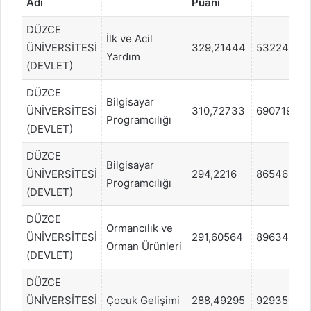
Adı
Puanı
DÜZCE
İlk ve Acil
ÜNİVERSİTESİ
329,21444
532243
Yardım
(DEVLET)
DÜZCE
Bilgisayar
ÜNİVERSİTESİ
310,72733
690719
Programcılığı
(DEVLET)
DÜZCE
Bilgisayar
ÜNİVERSİTESİ
294,2216
865468
Programcılığı
(DEVLET)
DÜZCE
Ormancılık ve
ÜNİVERSİTESİ
291,60564
896342
Orman Ürünleri
(DEVLET)
DÜZCE
ÜNİVERSİTESİ
Çocuk Gelişimi
288,49295
929350