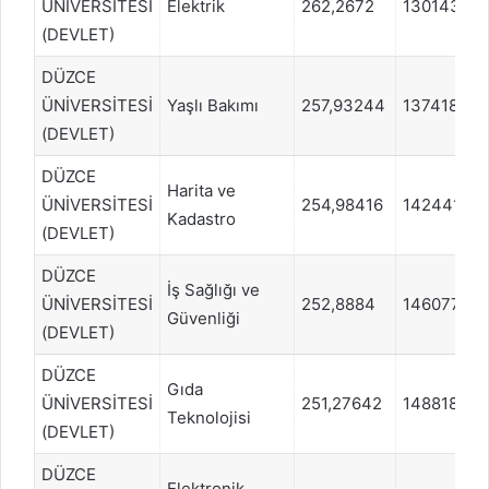
ÜNİVERSİTESİ
Elektrik
262,2672
1301438
(DEVLET)
DÜZCE
ÜNİVERSİTESİ
Yaşlı Bakımı
257,93244
1374189
(DEVLET)
DÜZCE
Harita ve
ÜNİVERSİTESİ
254,98416
1424411
Kadastro
(DEVLET)
DÜZCE
İş Sağlığı ve
ÜNİVERSİTESİ
252,8884
1460779
Güvenliği
(DEVLET)
DÜZCE
Gıda
ÜNİVERSİTESİ
251,27642
1488181
Teknolojisi
(DEVLET)
DÜZCE
Elektronik