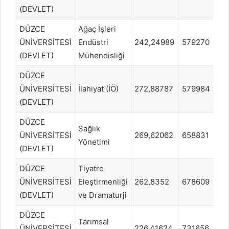
(DEVLET)
DÜZCE
Ağaç İşleri
ÜNİVERSİTESİ
Endüstri
242,24989
579270
S
(DEVLET)
Mühendisliği
DÜZCE
ÜNİVERSİTESİ
İlahiyat (İÖ)
272,88787
579984
S
(DEVLET)
DÜZCE
Sağlık
ÜNİVERSİTESİ
269,62062
658831
E
Yönetimi
(DEVLET)
DÜZCE
Tiyatro
ÜNİVERSİTESİ
Eleştirmenliği
262,8352
678609
S
(DEVLET)
ve Dramaturji
DÜZCE
Tarımsal
ÜNİVERSİTESİ
226,41624
731656
S