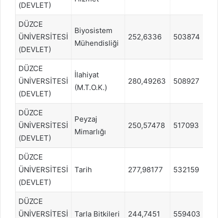
(DEVLET)
DÜZCE
Biyosistem
ÜNİVERSİTESİ
252,6336
503874
S
Mühendisliği
(DEVLET)
DÜZCE
İlahiyat
ÜNİVERSİTESİ
280,49263
508927
S
(M.T.O.K.)
(DEVLET)
DÜZCE
Peyzaj
ÜNİVERSİTESİ
250,57478
517093
S
Mimarlığı
(DEVLET)
DÜZCE
ÜNİVERSİTESİ
Tarih
277,98177
532159
S
(DEVLET)
DÜZCE
ÜNİVERSİTESİ
Tarla Bitkileri
244,7451
559403
S