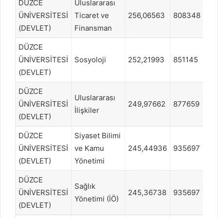
DÜZCE
Uluslararası
ÜNİVERSİTESİ
Ticaret ve
256,06563
808348
E
(DEVLET)
Finansman
DÜZCE
ÜNİVERSİTESİ
Sosyoloji
252,21993
851145
E
(DEVLET)
DÜZCE
Uluslararası
ÜNİVERSİTESİ
249,97662
877659
E
İlişkiler
(DEVLET)
DÜZCE
Siyaset Bilimi
ÜNİVERSİTESİ
ve Kamu
245,44936
935697
E
(DEVLET)
Yönetimi
DÜZCE
Sağlık
ÜNİVERSİTESİ
245,36738
935697
E
Yönetimi (İÖ)
(DEVLET)