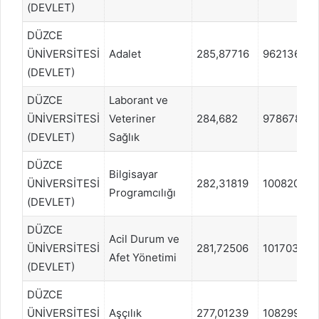
(DEVLET)
DÜZCE
ÜNİVERSİTESİ
Adalet
285,87716
962136
(DEVLET)
DÜZCE
Laborant ve
ÜNİVERSİTESİ
Veteriner
284,682
978678
(DEVLET)
Sağlık
DÜZCE
Bilgisayar
ÜNİVERSİTESİ
282,31819
1008206
Programcılığı
(DEVLET)
DÜZCE
Acil Durum ve
ÜNİVERSİTESİ
281,72506
1017032
Afet Yönetimi
(DEVLET)
DÜZCE
ÜNİVERSİTESİ
Aşçılık
277,01239
1082992