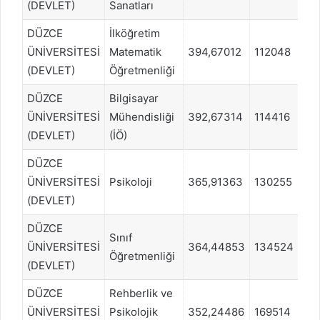
(DEVLET)
Sanatları
DÜZCE
İlköğretim
ÜNİVERSİTESİ
Matematik
394,67012
112048
S
(DEVLET)
Öğretmenliği
DÜZCE
Bilgisayar
ÜNİVERSİTESİ
Mühendisliği
392,67314
114416
S
(DEVLET)
(İÖ)
DÜZCE
ÜNİVERSİTESİ
Psikoloji
365,91363
130255
E
(DEVLET)
DÜZCE
Sınıf
ÜNİVERSİTESİ
364,44853
134524
E
Öğretmenliği
(DEVLET)
DÜZCE
Rehberlik ve
ÜNİVERSİTESİ
Psikolojik
352,24486
169514
E