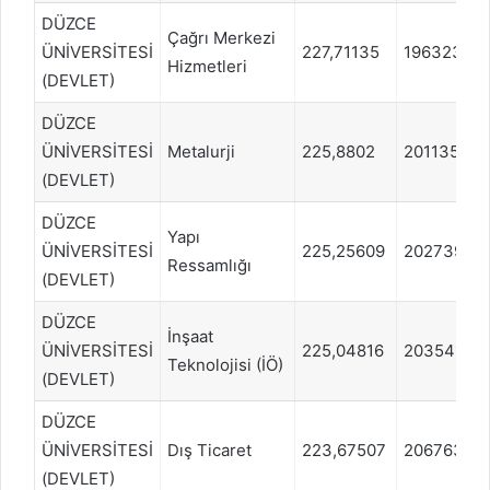
DÜZCE
Çağrı Merkezi
ÜNİVERSİTESİ
227,71135
1963237
Hizmetleri
(DEVLET)
DÜZCE
ÜNİVERSİTESİ
Metalurji
225,8802
2011354
(DEVLET)
DÜZCE
Yapı
ÜNİVERSİTESİ
225,25609
2027393
Ressamlığı
(DEVLET)
DÜZCE
İnşaat
ÜNİVERSİTESİ
225,04816
2035413
Teknolojisi (İÖ)
(DEVLET)
DÜZCE
ÜNİVERSİTESİ
Dış Ticaret
223,67507
2067637
(DEVLET)