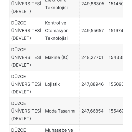
ÜNİVERSİTESİ
249,86305
1514507
Teknolojisi
(DEVLET)
DÜZCE
Kontrol ve
ÜNİVERSİTESİ
Otomasyon
249,55657
1519740
(DEVLET)
Teknolojisi
DÜZCE
ÜNİVERSİTESİ
Makine (İÖ)
248,27701
1543381
(DEVLET)
DÜZCE
ÜNİVERSİTESİ
Lojistik
247,88946
1550908
(DEVLET)
DÜZCE
ÜNİVERSİTESİ
Moda Tasarımı
247,66854
1554672
(DEVLET)
DÜZCE
Muhasebe ve