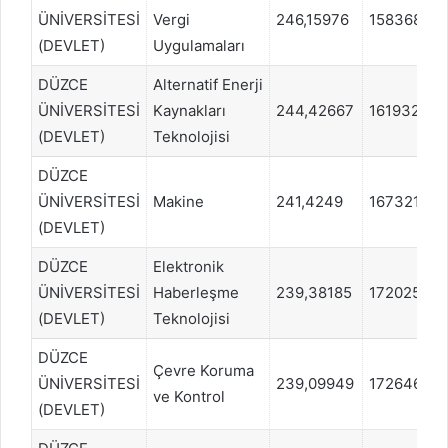
ÜNİVERSİTESİ
Vergi
246,15976
1583685
(DEVLET)
Uygulamaları
DÜZCE
Alternatif Enerji
ÜNİVERSİTESİ
Kaynakları
244,42667
1619325
(DEVLET)
Teknolojisi
DÜZCE
ÜNİVERSİTESİ
Makine
241,4249
1673213
(DEVLET)
DÜZCE
Elektronik
ÜNİVERSİTESİ
Haberleşme
239,38185
1720259
(DEVLET)
Teknolojisi
DÜZCE
Çevre Koruma
ÜNİVERSİTESİ
239,09949
1726461
ve Kontrol
(DEVLET)