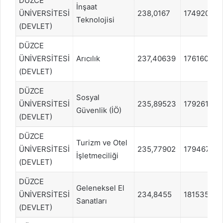
DÜZCE
İnşaat
ÜNİVERSİTESİ
238,0167
1749200
Teknolojisi
(DEVLET)
DÜZCE
ÜNİVERSİTESİ
Arıcılık
237,40639
1761603
(DEVLET)
DÜZCE
Sosyal
ÜNİVERSİTESİ
235,89523
1792611
Güvenlik (İÖ)
(DEVLET)
DÜZCE
Turizm ve Otel
ÜNİVERSİTESİ
235,77902
1794678
İşletmeciliği
(DEVLET)
DÜZCE
Geleneksel El
ÜNİVERSİTESİ
234,8455
1815351
Sanatları
(DEVLET)