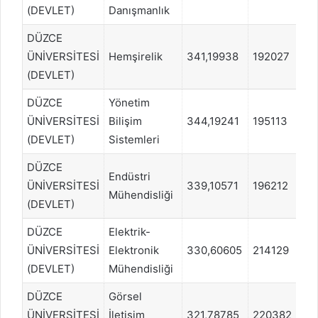
(DEVLET)
Danışmanlık
DÜZCE
ÜNİVERSİTESİ
Hemşirelik
341,19938
192027
S
(DEVLET)
DÜZCE
Yönetim
ÜNİVERSİTESİ
Bilişim
344,19241
195113
E
(DEVLET)
Sistemleri
DÜZCE
Endüstri
ÜNİVERSİTESİ
339,10571
196212
S
Mühendisliği
(DEVLET)
DÜZCE
Elektrik-
ÜNİVERSİTESİ
Elektronik
330,60605
214129
S
(DEVLET)
Mühendisliği
DÜZCE
Görsel
ÜNİVERSİTESİ
İletişim
321,78785
220382
S