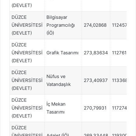
(DEVLET)
DÜZCE
Bilgisayar
ÜNİVERSİTESİ
Programcılığı
274,02868
1124578
(DEVLET)
(İÖ)
DÜZCE
ÜNİVERSİTESİ
Grafik Tasarımı
273,83634
1127614
(DEVLET)
DÜZCE
Nüfus ve
ÜNİVERSİTESİ
273,40937
1133687
Vatandaşlık
(DEVLET)
DÜZCE
İç Mekan
ÜNİVERSİTESİ
270,79931
1172745
Tasarımı
(DEVLET)
DÜZCE
ÜNİVERSİTESİ
Adalet (İÖ)
269,33448
1193002