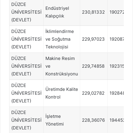
DÜZCE
Endüstriyel
ÜNİVERSİTESİ
230,81332
1902722
Kalıpçılık
(DEVLET)
DÜZCE
İklimlendirme
ÜNİVERSİTESİ
ve Soğutma
229,97023
1920877
(DEVLET)
Teknolojisi
DÜZCE
Makine Resim
ÜNİVERSİTESİ
ve
229,74858
1923159
(DEVLET)
Konstrüksiyonu
DÜZCE
Üretimde Kalite
ÜNİVERSİTESİ
229,02782
1928485
Kontrol
(DEVLET)
DÜZCE
İşletme
ÜNİVERSİTESİ
228,36076
1944524
Yönetimi
(DEVLET)