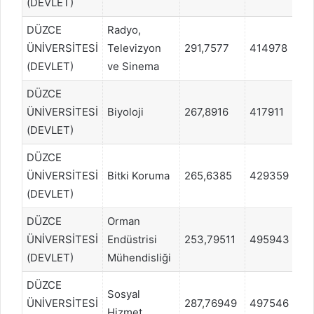
(DEVLET)
DÜZCE
Radyo,
ÜNİVERSİTESİ
Televizyon
291,7577
414978
S
(DEVLET)
ve Sinema
DÜZCE
ÜNİVERSİTESİ
Biyoloji
267,8916
417911
S
(DEVLET)
DÜZCE
ÜNİVERSİTESİ
Bitki Koruma
265,6385
429359
S
(DEVLET)
DÜZCE
Orman
ÜNİVERSİTESİ
Endüstrisi
253,79511
495943
S
(DEVLET)
Mühendisliği
DÜZCE
Sosyal
ÜNİVERSİTESİ
287,76949
497546
E
Hizmet