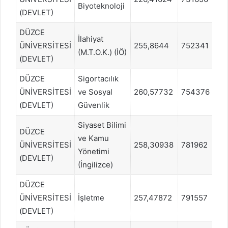
Biyoteknoloji
(DEVLET)
DÜZCE
İlahiyat
ÜNİVERSİTESİ
255,8644
752341
S
(M.T.O.K.) (İÖ)
(DEVLET)
DÜZCE
Sigortacılık
ÜNİVERSİTESİ
ve Sosyal
260,57732
754376
E
(DEVLET)
Güvenlik
Siyaset Bilimi
DÜZCE
ve Kamu
ÜNİVERSİTESİ
258,30938
781962
E
Yönetimi
(DEVLET)
(İngilizce)
DÜZCE
ÜNİVERSİTESİ
İşletme
257,47872
791557
E
(DEVLET)