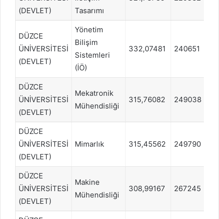
(DEVLET)
Tasarımı
Yönetim
DÜZCE
Bilişim
ÜNİVERSİTESİ
332,07481
240651
E
Sistemleri
(DEVLET)
(İÖ)
DÜZCE
Mekatronik
ÜNİVERSİTESİ
315,76082
249038
S
Mühendisliği
(DEVLET)
DÜZCE
ÜNİVERSİTESİ
Mimarlık
315,45562
249790
S
(DEVLET)
DÜZCE
Makine
ÜNİVERSİTESİ
308,99167
267245
S
Mühendisliği
(DEVLET)