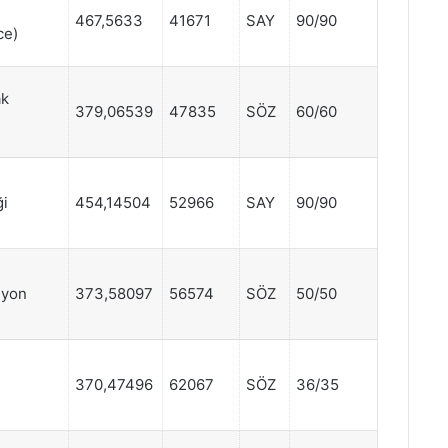
467,5633
41671
SAY
90/90
ce)
ak
379,06539
47835
SÖZ
60/60
ği
454,14504
52966
SAY
90/90
syon
373,58097
56574
SÖZ
50/50
370,47496
62067
SÖZ
36/35