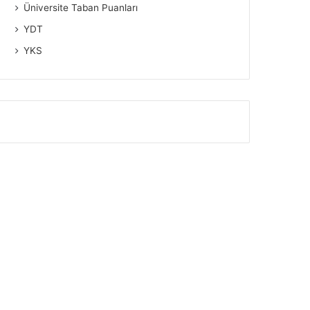
Üniversite Taban Puanları
YDT
YKS