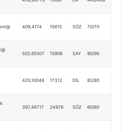
nliği
409,4174
15615
SÖZ
70/70
iği
502,65507
15908
SAY
90/90
420,10048
17312
DİL
82/80
ak
397,46717
24978
SÖZ
60/60