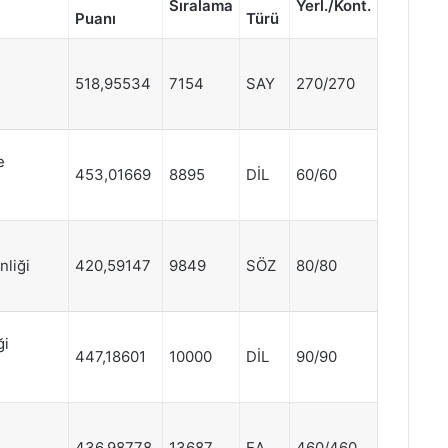
Sıralama
Yerl./Kont.
Puanı
Türü
518,95534
7154
SAY
270/270
e
453,01669
8895
DİL
60/60
nliği
420,59147
9849
SÖZ
80/80
ği
447,18601
10000
DİL
90/90
436,98778
13687
EA
460/460