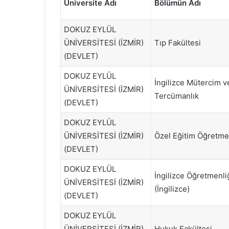
Üniversite Adı
Bölümün Adı
DOKUZ EYLÜL
ÜNİVERSİTESİ (İZMİR)
Tıp Fakültesi
(DEVLET)
DOKUZ EYLÜL
İngilizce Mütercim v
ÜNİVERSİTESİ (İZMİR)
Tercümanlık
(DEVLET)
DOKUZ EYLÜL
ÜNİVERSİTESİ (İZMİR)
Özel Eğitim Öğretme
(DEVLET)
DOKUZ EYLÜL
İngilizce Öğretmenli
ÜNİVERSİTESİ (İZMİR)
(İngilizce)
(DEVLET)
DOKUZ EYLÜL
ÜNİVERSİTESİ (İZMİR)
Hukuk Fakültesi