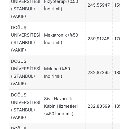
ÜNİVERSİTESİ
Fizyoterapi (%50
245,55947
15955
(İSTANBUL)
İndirimli)
(VAKIF)
DOĞUŞ
ÜNİVERSİTESİ
Mekatronik (%50
239,91248
17099
(İSTANBUL)
İndirimli)
(VAKIF)
DOĞUŞ
ÜNİVERSİTESİ
Makine (%50
232,87295
18550
(İSTANBUL)
İndirimli)
(VAKIF)
DOĞUŞ
Sivil Havacılık
ÜNİVERSİTESİ
Kabin Hizmetleri
232,83599
18573
(İSTANBUL)
(%50 İndirimli)
(VAKIF)
DOĞUŞ