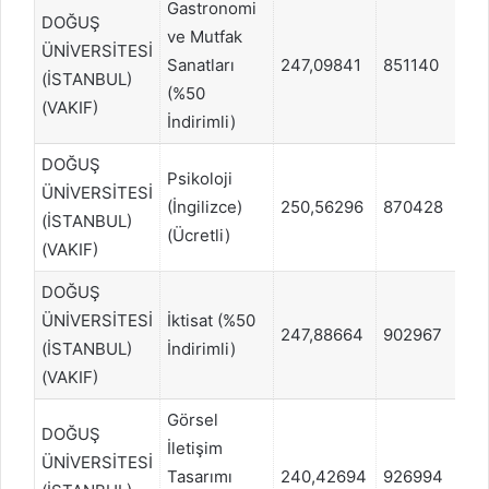
Gastronomi
DOĞUŞ
ve Mutfak
ÜNİVERSİTESİ
Sanatları
247,09841
851140
SÖ
(İSTANBUL)
(%50
(VAKIF)
İndirimli)
DOĞUŞ
Psikoloji
ÜNİVERSİTESİ
(İngilizce)
250,56296
870428
EA
(İSTANBUL)
(Ücretli)
(VAKIF)
DOĞUŞ
ÜNİVERSİTESİ
İktisat (%50
247,88664
902967
EA
(İSTANBUL)
İndirimli)
(VAKIF)
Görsel
DOĞUŞ
İletişim
ÜNİVERSİTESİ
Tasarımı
240,42694
926994
SÖ