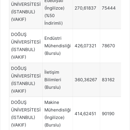
Edebiyatı
ÜNİVERSİTESİ
(İngilizce)
270,61837
75444
Dİ
(İSTANBUL)
(%50
(VAKIF)
İndirimli)
DOĞUŞ
Endüstri
ÜNİVERSİTESİ
Mühendisliği
426,07321
78670
SA
(İSTANBUL)
(Burslu)
(VAKIF)
DOĞUŞ
İletişim
ÜNİVERSİTESİ
Bilimleri
360,36267
83162
SÖ
(İSTANBUL)
(Burslu)
(VAKIF)
DOĞUŞ
Makine
ÜNİVERSİTESİ
Mühendisliği
414,62451
90190
SA
(İSTANBUL)
(İngilizce)
(VAKIF)
(Burslu)