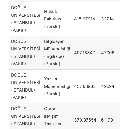
DOĞUŞ
Hukuk
ÜNİVERSİTESİ
Fakültesi
415,97914
32714
EA
(İSTANBUL)
(Burslu)
(VAKIF)
DOĞUŞ
Bilgisayar
ÜNİVERSİTESİ
Mühendisliği
467,18347
42006
SA
(İSTANBUL)
(İngilizce)
(VAKIF)
(Burslu)
DOĞUŞ
Yazılım
ÜNİVERSİTESİ
Mühendisliği
457,68963
49694
SA
(İSTANBUL)
(Burslu)
(VAKIF)
DOĞUŞ
Görsel
ÜNİVERSİTESİ
İletişim
370,97554
61179
SÖ
(İSTANBUL)
Tasarımı