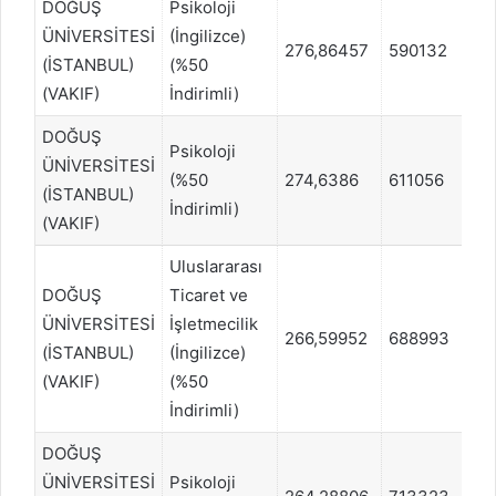
DOĞUŞ
Psikoloji
ÜNİVERSİTESİ
(İngilizce)
276,86457
590132
EA
(İSTANBUL)
(%50
(VAKIF)
İndirimli)
DOĞUŞ
Psikoloji
ÜNİVERSİTESİ
(%50
274,6386
611056
EA
(İSTANBUL)
İndirimli)
(VAKIF)
Uluslararası
DOĞUŞ
Ticaret ve
ÜNİVERSİTESİ
İşletmecilik
266,59952
688993
EA
(İSTANBUL)
(İngilizce)
(VAKIF)
(%50
İndirimli)
DOĞUŞ
ÜNİVERSİTESİ
Psikoloji