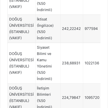
(İSTANBUL)
(%50
(VAKIF)
İndirimli)
DOĞUŞ
İktisat
ÜNİVERSİTESİ
(İngilizce)
242,22242
977594
EA
(İSTANBUL)
(%50
(VAKIF)
İndirimli)
Siyaset
DOĞUŞ
Bilimi ve
ÜNİVERSİTESİ
Kamu
238,68931
1022136
EA
(İSTANBUL)
Yönetimi
(VAKIF)
(%50
İndirimli)
DOĞUŞ
İletişim
ÜNİVERSİTESİ
Bilimleri
224,79847
1095720
SÖ
(İSTANBUL)
(%50
(VAKIF)
İndirimli)