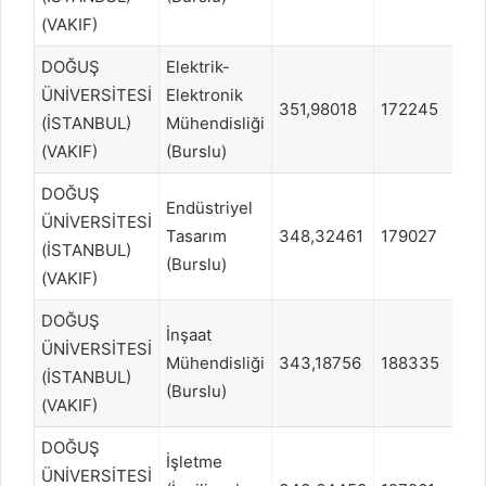
(VAKIF)
DOĞUŞ
Elektrik-
ÜNİVERSİTESİ
Elektronik
351,98018
172245
SA
(İSTANBUL)
Mühendisliği
(VAKIF)
(Burslu)
DOĞUŞ
Endüstriyel
ÜNİVERSİTESİ
Tasarım
348,32461
179027
SA
(İSTANBUL)
(Burslu)
(VAKIF)
DOĞUŞ
İnşaat
ÜNİVERSİTESİ
Mühendisliği
343,18756
188335
SA
(İSTANBUL)
(Burslu)
(VAKIF)
DOĞUŞ
İşletme
ÜNİVERSİTESİ