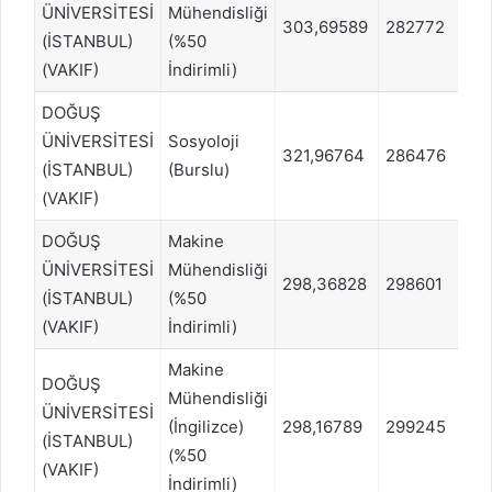
ÜNİVERSİTESİ
Mühendisliği
303,69589
282772
SA
(İSTANBUL)
(%50
(VAKIF)
İndirimli)
DOĞUŞ
ÜNİVERSİTESİ
Sosyoloji
321,96764
286476
EA
(İSTANBUL)
(Burslu)
(VAKIF)
DOĞUŞ
Makine
ÜNİVERSİTESİ
Mühendisliği
298,36828
298601
SA
(İSTANBUL)
(%50
(VAKIF)
İndirimli)
Makine
DOĞUŞ
Mühendisliği
ÜNİVERSİTESİ
(İngilizce)
298,16789
299245
SA
(İSTANBUL)
(%50
(VAKIF)
İndirimli)