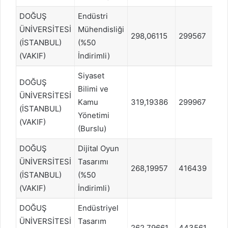
DOĞUŞ
Endüstri
ÜNİVERSİTESİ
Mühendisliği
298,06115
299567
SA
(İSTANBUL)
(%50
(VAKIF)
İndirimli)
Siyaset
DOĞUŞ
Bilimi ve
ÜNİVERSİTESİ
Kamu
319,19386
299967
EA
(İSTANBUL)
Yönetimi
(VAKIF)
(Burslu)
DOĞUŞ
Dijital Oyun
ÜNİVERSİTESİ
Tasarımı
268,19957
416439
SA
(İSTANBUL)
(%50
(VAKIF)
İndirimli)
DOĞUŞ
Endüstriyel
ÜNİVERSİTESİ
Tasarım
262,79661
443561
SA