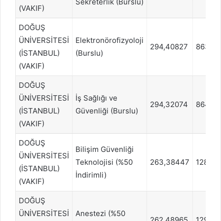
Sekreterlik (Burslu)
(VAKIF)
DOĞUŞ
ÜNİVERSİTESİ
Elektronörofizyoloji
294,40827
86309
(İSTANBUL)
(Burslu)
(VAKIF)
DOĞUŞ
ÜNİVERSİTESİ
İş Sağlığı ve
294,32074
86428
(İSTANBUL)
Güvenliği (Burslu)
(VAKIF)
DOĞUŞ
Bilişim Güvenliği
ÜNİVERSİTESİ
Teknolojisi (%50
263,38447
12835
(İSTANBUL)
İndirimli)
(VAKIF)
DOĞUŞ
ÜNİVERSİTESİ
Anestezi (%50
262,48965
129819