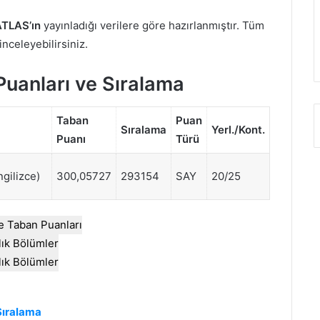
TLAS’ın
yayınladığı verilere göre hazırlanmıştır. Tüm
 inceleyebilirsiniz.
Puanları ve Sıralama
Taban
Puan
Sıralama
Yerl./Kont.
Puanı
Türü
ngilizce)
300,05727
293154
SAY
20/25
e Taban Puanları
llık Bölümler
llık Bölümler
Sıralama