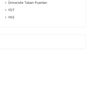
Üniversite Taban Puanları
YDT
YKS