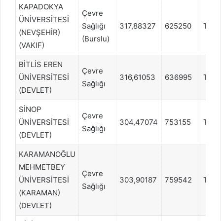
KAPADOKYA
Çevre
ÜNİVERSİTESİ
Sağlığı
317,88327
625250
TYT
(NEVŞEHİR)
(Burslu)
(VAKIF)
BİTLİS EREN
Çevre
ÜNİVERSİTESİ
316,61053
636995
TYT
Sağlığı
(DEVLET)
SİNOP
Çevre
ÜNİVERSİTESİ
304,47074
753155
TYT
Sağlığı
(DEVLET)
KARAMANOĞLU
MEHMETBEY
Çevre
ÜNİVERSİTESİ
303,90187
759542
TYT
Sağlığı
(KARAMAN)
(DEVLET)