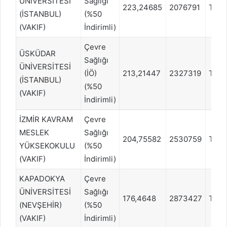
ÜNİVERSİTESİ
Sağlığı
223,24685
2076791
TYT
(İSTANBUL)
(%50
(VAKIF)
İndirimli)
Çevre
ÜSKÜDAR
Sağlığı
ÜNİVERSİTESİ
(İÖ)
213,21447
2327319
TYT
(İSTANBUL)
(%50
(VAKIF)
İndirimli)
İZMİR KAVRAM
Çevre
MESLEK
Sağlığı
204,75582
2530759
TYT
YÜKSEKOKULU
(%50
(VAKIF)
İndirimli)
KAPADOKYA
Çevre
ÜNİVERSİTESİ
Sağlığı
176,4648
2873427
TYT
(NEVŞEHİR)
(%50
(VAKIF)
İndirimli)