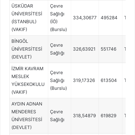
ÜSKÜDAR
Çevre
ÜNİVERSİTESİ
Sağlığı
334,30677
495284
TYT
(İSTANBUL)
(İÖ)
(VAKIF)
(Burslu)
BİNGÖL
Çevre
ÜNİVERSİTESİ
326,63921
551746
TYT
Sağlığı
(DEVLET)
İZMİR KAVRAM
Çevre
MESLEK
Sağlığı
319,17326
613504
TYT
YÜKSEKOKULU
(Burslu)
(VAKIF)
AYDIN ADNAN
MENDERES
Çevre
318,54879
619829
TYT
ÜNİVERSİTESİ
Sağlığı
(DEVLET)