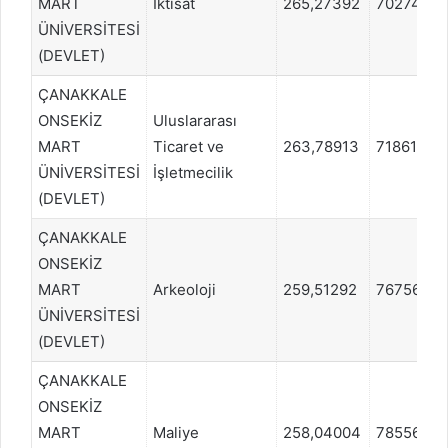
MART
İktisat
265,27392
702745
ÜNİVERSİTESİ
(DEVLET)
ÇANAKKALE
ONSEKİZ
Uluslararası
MART
Ticaret ve
263,78913
718612
ÜNİVERSİTESİ
İşletmecilik
(DEVLET)
ÇANAKKALE
ONSEKİZ
MART
Arkeoloji
259,51292
767569
ÜNİVERSİTESİ
(DEVLET)
ÇANAKKALE
ONSEKİZ
MART
Maliye
258,04004
785560