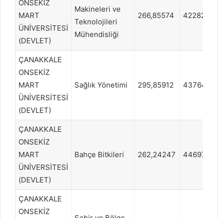
ONSEKİZ
Makineleri ve
MART
266,85574
422827
Teknolojileri
ÜNİVERSİTESİ
Mühendisliği
(DEVLET)
ÇANAKKALE
ONSEKİZ
MART
Sağlık Yönetimi
295,85912
437645
ÜNİVERSİTESİ
(DEVLET)
ÇANAKKALE
ONSEKİZ
MART
Bahçe Bitkileri
262,24247
446979
ÜNİVERSİTESİ
(DEVLET)
ÇANAKKALE
ONSEKİZ
Şehir ve Bölge