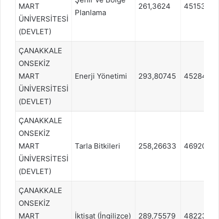
MART
261,3624
451538
Planlama
ÜNİVERSİTESİ
(DEVLET)
ÇANAKKALE
ONSEKİZ
MART
Enerji Yönetimi
293,80745
452844
ÜNİVERSİTESİ
(DEVLET)
ÇANAKKALE
ONSEKİZ
MART
Tarla Bitkileri
258,26633
469202
ÜNİVERSİTESİ
(DEVLET)
ÇANAKKALE
ONSEKİZ
MART
İktisat (İngilizce)
289,75579
482232