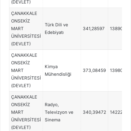
(DEVLET)
ÇANAKKALE
ONSEKİZ
Türk Dili ve
MART
341,28597
138906
Edebiyatı
ÜNİVERSİTESİ
(DEVLET)
ÇANAKKALE
ONSEKİZ
Kimya
MART
373,08459
139803
Mühendisliği
ÜNİVERSİTESİ
(DEVLET)
ÇANAKKALE
ONSEKİZ
Radyo,
MART
Televizyon ve
340,39472
142225
ÜNİVERSİTESİ
Sinema
(DEVLET)