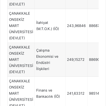
(DEVLET)
ÇANAKKALE
ONSEKİZ
İlahiyat
MART
243,96846
886875
(M.T.O.K.) (İÖ)
ÜNİVERSİTESİ
(DEVLET)
ÇANAKKALE
Çalışma
ONSEKİZ
Ekonomisi ve
MART
249,15272
886904
Endüstri
ÜNİVERSİTESİ
İlişkileri
(DEVLET)
ÇANAKKALE
ONSEKİZ
Finans ve
MART
241,63312
985146
Bankacılık (İÖ)
ÜNİVERSİTESİ
(DEVLET)