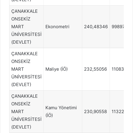
ÇANAKKALE
ONSEKİZ
MART
Ekonometri
240,48346
998979
ÜNİVERSİTESİ
(DEVLET)
ÇANAKKALE
ONSEKİZ
MART
Maliye (İÖ)
232,55056
1108324
ÜNİVERSİTESİ
(DEVLET)
ÇANAKKALE
ONSEKİZ
Kamu Yönetimi
MART
230,90558
1132228
(İÖ)
ÜNİVERSİTESİ
(DEVLET)