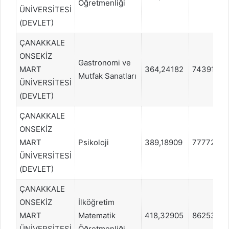
Öğretmenliği
ÜNİVERSİTESİ
(DEVLET)
ÇANAKKALE
ONSEKİZ
Gastronomi ve
MART
364,24182
74391
Mutfak Sanatları
ÜNİVERSİTESİ
(DEVLET)
ÇANAKKALE
ONSEKİZ
MART
Psikoloji
389,18909
77772
ÜNİVERSİTESİ
(DEVLET)
ÇANAKKALE
ONSEKİZ
İlköğretim
MART
Matematik
418,32905
86253
ÜNİVERSİTESİ
Öğretmenliği