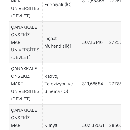
MART
312,58366
272513
Edebiyatı (İÖ)
ÜNİVERSİTESİ
(DEVLET)
ÇANAKKALE
ONSEKİZ
İnşaat
MART
307,15146
272560
Mühendisliği
ÜNİVERSİTESİ
(DEVLET)
ÇANAKKALE
ONSEKİZ
Radyo,
MART
Televizyon ve
311,66584
277887
ÜNİVERSİTESİ
Sinema (İÖ)
(DEVLET)
ÇANAKKALE
ONSEKİZ
MART
Kimya
302,32051
286620