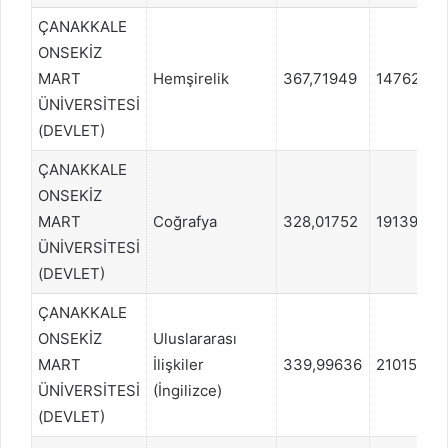
ÇANAKKALE
ONSEKİZ
MART
Hemşirelik
367,71949
147621
ÜNİVERSİTESİ
(DEVLET)
ÇANAKKALE
ONSEKİZ
MART
Coğrafya
328,01752
191398
ÜNİVERSİTESİ
(DEVLET)
ÇANAKKALE
ONSEKİZ
Uluslararası
MART
İlişkiler
339,99636
210154
ÜNİVERSİTESİ
(İngilizce)
(DEVLET)