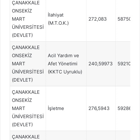
ÇANAKKALE
ONSEKİZ
İlahiyat
MART
272,083
587502
(M.T.O.K.)
ÜNİVERSİTESİ
(DEVLET)
ÇANAKKALE
ONSEKİZ
Acil Yardım ve
MART
Afet Yönetimi
240,59973
592104
ÜNİVERSİTESİ
(KKTC Uyruklu)
(DEVLET)
ÇANAKKALE
ONSEKİZ
MART
İşletme
276,5943
592861
ÜNİVERSİTESİ
(DEVLET)
ÇANAKKALE