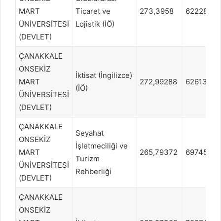
MART
Ticaret ve
273,3958
622286
ÜNİVERSİTESİ
Lojistik (İÖ)
(DEVLET)
ÇANAKKALE
ONSEKİZ
İktisat (İngilizce)
MART
272,99288
626134
(İÖ)
ÜNİVERSİTESİ
(DEVLET)
ÇANAKKALE
Seyahat
ONSEKİZ
İşletmeciliği ve
MART
265,79372
697456
Turizm
ÜNİVERSİTESİ
Rehberliği
(DEVLET)
ÇANAKKALE
ONSEKİZ