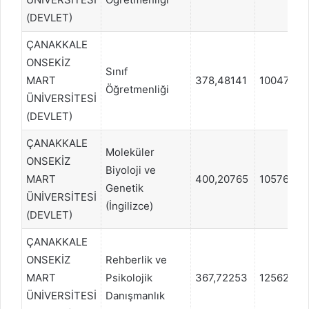
(DEVLET)
ÇANAKKALE
ONSEKİZ
Sınıf
MART
378,48141
100477
Öğretmenliği
ÜNİVERSİTESİ
(DEVLET)
ÇANAKKALE
Moleküler
ONSEKİZ
Biyoloji ve
MART
400,20765
105768
Genetik
ÜNİVERSİTESİ
(İngilizce)
(DEVLET)
ÇANAKKALE
ONSEKİZ
Rehberlik ve
MART
Psikolojik
367,72253
125628
ÜNİVERSİTESİ
Danışmanlık