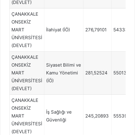
(DEVLET)
ÇANAKKALE
ONSEKİZ
MART
İlahiyat (İÖ)
276,79101
543332
ÜNİVERSİTESİ
(DEVLET)
ÇANAKKALE
ONSEKİZ
Siyaset Bilimi ve
MART
Kamu Yönetimi
281,52524
550134
ÜNİVERSİTESİ
(İÖ)
(DEVLET)
ÇANAKKALE
ONSEKİZ
İş Sağlığı ve
MART
245,20893
555397
Güvenliği
ÜNİVERSİTESİ
(DEVLET)