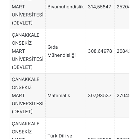
MART
Biyomühendislik
314,55847
252044
ÜNİVERSİTESİ
(DEVLET)
ÇANAKKALE
ONSEKİZ
Gıda
MART
308,64978
268426
Mühendisliği
ÜNİVERSİTESİ
(DEVLET)
ÇANAKKALE
ONSEKİZ
MART
Matematik
307,93537
270493
ÜNİVERSİTESİ
(DEVLET)
ÇANAKKALE
ONSEKİZ
Türk Dili ve