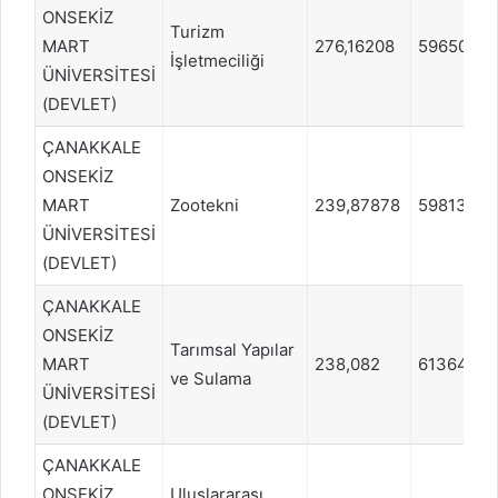
ONSEKİZ
Turizm
MART
276,16208
596500
İşletmeciliği
ÜNİVERSİTESİ
(DEVLET)
ÇANAKKALE
ONSEKİZ
MART
Zootekni
239,87878
598136
ÜNİVERSİTESİ
(DEVLET)
ÇANAKKALE
ONSEKİZ
Tarımsal Yapılar
MART
238,082
613644
ve Sulama
ÜNİVERSİTESİ
(DEVLET)
ÇANAKKALE
ONSEKİZ
Uluslararası