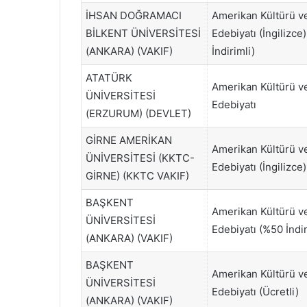
İHSAN DOĞRAMACI
Amerikan Kültürü v
BİLKENT ÜNİVERSİTESİ
Edebiyatı (İngilizce
(ANKARA) (VAKIF)
İndirimli)
ATATÜRK
Amerikan Kültürü v
ÜNİVERSİTESİ
Edebiyatı
(ERZURUM) (DEVLET)
GİRNE AMERİKAN
Amerikan Kültürü v
ÜNİVERSİTESİ (KKTC-
Edebiyatı (İngilizce)
GİRNE) (KKTC VAKIF)
BAŞKENT
Amerikan Kültürü v
ÜNİVERSİTESİ
Edebiyatı (%50 İndir
(ANKARA) (VAKIF)
BAŞKENT
Amerikan Kültürü v
ÜNİVERSİTESİ
Edebiyatı (Ücretli)
(ANKARA) (VAKIF)