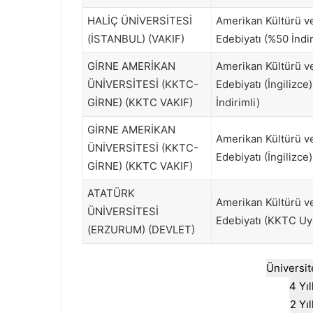
HALİÇ ÜNİVERSİTESİ
Amerikan Kültürü v
(İSTANBUL) (VAKIF)
Edebiyatı (%50 İndir
GİRNE AMERİKAN
Amerikan Kültürü v
ÜNİVERSİTESİ (KKTC-
Edebiyatı (İngilizce
GİRNE) (KKTC VAKIF)
İndirimli)
GİRNE AMERİKAN
Amerikan Kültürü v
ÜNİVERSİTESİ (KKTC-
Edebiyatı (İngilizce)
GİRNE) (KKTC VAKIF)
ATATÜRK
Amerikan Kültürü v
ÜNİVERSİTESİ
Edebiyatı (KKTC Uy
(ERZURUM) (DEVLET)
Üniversit
4 Yı
2 Yı