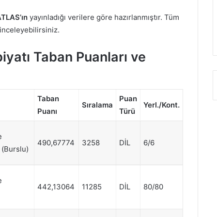
TLAS’ın
yayınladığı verilere göre hazırlanmıştır. Tüm
 inceleyebilirsiniz.
iyatı Taban Puanları ve
Taban
Puan
Sıralama
Yerl./Kont.
Puanı
Türü
e
490,67774
3258
DİL
6/6
 (Burslu)
e
442,13064
11285
DİL
80/80