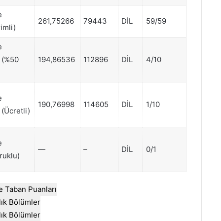
e
261,75266
79443
DİL
59/59
imli)
e
) (%50
194,86536
112896
DİL
4/10
e
190,76998
114605
DİL
1/10
 (Ücretli)
e
—
–
DİL
0/1
ruklu)
e Taban Puanları
llık Bölümler
llık Bölümler