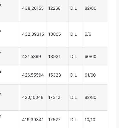
e
438,20155
12268
DİL
82/80
e
432,09315
13805
DİL
6/6
e
431,5899
13931
DİL
60/60
e
426,55594
15323
DİL
61/60
e
420,10048
17312
DİL
82/80
e
419,39341
17527
DİL
10/10