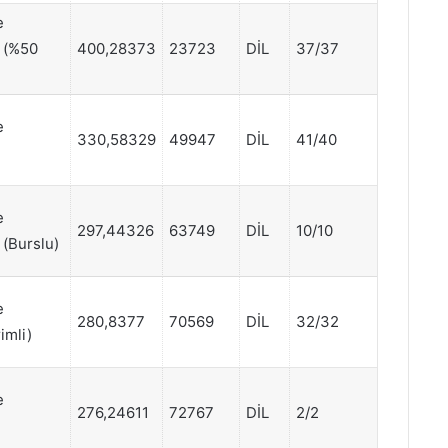
e
) (%50
400,28373
23723
DİL
37/37
e
330,58329
49947
DİL
41/40
e
297,44326
63749
DİL
10/10
 (Burslu)
e
280,8377
70569
DİL
32/32
imli)
e
276,24611
72767
DİL
2/2