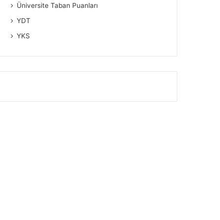
Üniversite Taban Puanları
YDT
YKS