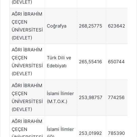
(DEVLET)
AĞRI İBRAHİM
ÇEÇEN
Coğrafya
268,25775
623642
S
ÜNİVERSİTESİ
(DEVLET)
AĞRI İBRAHİM
ÇEÇEN
Türk Dili ve
265,55416
650744
S
ÜNİVERSİTESİ
Edebiyatı
(DEVLET)
AĞRI İBRAHİM
ÇEÇEN
İslami İlimler
253,98757
774256
S
ÜNİVERSİTESİ
(M.T.O.K.)
(DEVLET)
AĞRI İBRAHİM
ÇEÇEN
İslami İlimler
253,01992
785390
S