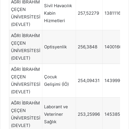
AĞRI İBRAHİM
Sivil Havacılık
ÇEÇEN
Kabin
257,52279
1381116
ÜNİVERSİTESİ
Hizmetleri
(DEVLET)
AĞRI İBRAHİM
ÇEÇEN
Optisyenlik
256,3848
1400166
ÜNİVERSİTESİ
(DEVLET)
AĞRI İBRAHİM
ÇEÇEN
Çocuk
254,09431
1439997
ÜNİVERSİTESİ
Gelişimi (İÖ)
(DEVLET)
AĞRI İBRAHİM
Laborant ve
ÇEÇEN
Veteriner
253,25996
1453852
ÜNİVERSİTESİ
Sağlık
(DEVLET)