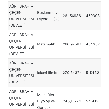
AĞRI İBRAHİM
ÇEÇEN
Beslenme ve
261,56936
450398
S
ÜNİVERSİTESİ
Diyetetik (İÖ)
(DEVLET)
AĞRI İBRAHİM
ÇEÇEN
Matematik
260,92597
454387
S
ÜNİVERSİTESİ
(DEVLET)
AĞRI İBRAHİM
ÇEÇEN
İslami İlimler
279,84374
515432
S
ÜNİVERSİTESİ
(DEVLET)
AĞRI İBRAHİM
Moleküler
ÇEÇEN
Biyoloji ve
243,15279
571412
S
ÜNİVERSİTESİ
Genetik