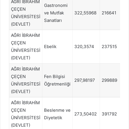
AĞRI İBRAHİM
Gastronomi
ÇEÇEN
ve Mutfak
322,55968
216641
S
ÜNİVERSİTESİ
Sanatları
(DEVLET)
AĞRI İBRAHİM
ÇEÇEN
Ebelik
320,3574
237515
S
ÜNİVERSİTESİ
(DEVLET)
AĞRI İBRAHİM
ÇEÇEN
Fen Bilgisi
297,98197
299889
S
ÜNİVERSİTESİ
Öğretmenliği
(DEVLET)
AĞRI İBRAHİM
ÇEÇEN
Beslenme ve
273,50402
391792
S
ÜNİVERSİTESİ
Diyetetik
(DEVLET)