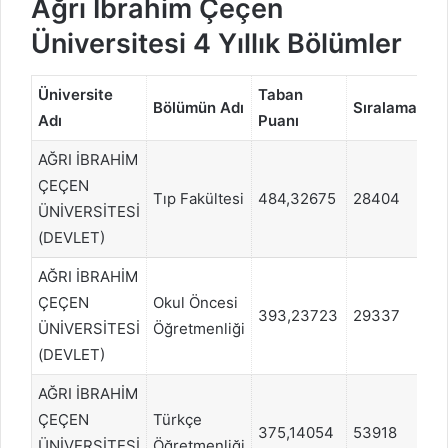
Ağrı İbrahim Çeçen
Üniversitesi 4 Yıllık Bölümler
Üniversite
Taban
P
Bölümün Adı
Sıralama
Adı
Puanı
Tü
AĞRI İBRAHİM
ÇEÇEN
Tıp Fakültesi
484,32675
28404
S
ÜNİVERSİTESİ
(DEVLET)
AĞRI İBRAHİM
ÇEÇEN
Okul Öncesi
393,23723
29337
S
ÜNİVERSİTESİ
Öğretmenliği
(DEVLET)
AĞRI İBRAHİM
ÇEÇEN
Türkçe
375,14054
53918
S
ÜNİVERSİTESİ
Öğretmenliği