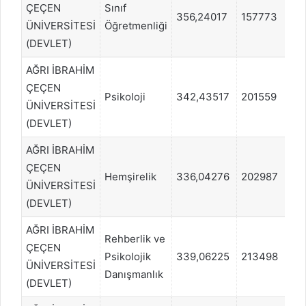
ÇEÇEN
Sınıf
356,24017
157773
E
ÜNİVERSİTESİ
Öğretmenliği
(DEVLET)
AĞRI İBRAHİM
ÇEÇEN
Psikoloji
342,43517
201559
E
ÜNİVERSİTESİ
(DEVLET)
AĞRI İBRAHİM
ÇEÇEN
Hemşirelik
336,04276
202987
S
ÜNİVERSİTESİ
(DEVLET)
AĞRI İBRAHİM
Rehberlik ve
ÇEÇEN
Psikolojik
339,06225
213498
E
ÜNİVERSİTESİ
Danışmanlık
(DEVLET)