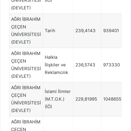
ÜNİVERSİTESİ
(İÖ)
(DEVLET)
AĞRI İBRAHİM
ÇEÇEN
Tarih
239,4143
939401
S
ÜNİVERSİTESİ
(DEVLET)
AĞRI İBRAHİM
Halkla
ÇEÇEN
İlişkiler ve
236,5743
973330
S
ÜNİVERSİTESİ
Reklamcılık
(DEVLET)
AĞRI İBRAHİM
İslami İlimler
ÇEÇEN
(M.T.O.K.)
229,81995
1048655
S
ÜNİVERSİTESİ
(İÖ)
(DEVLET)
AĞRI İBRAHİM
ÇEÇEN