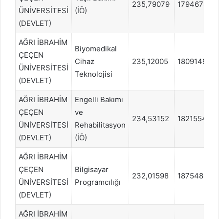
235,79079
1794678
ÜNİVERSİTESİ
(İÖ)
(DEVLET)
AĞRI İBRAHİM
Biyomedikal
ÇEÇEN
Cihaz
235,12005
1809149
ÜNİVERSİTESİ
Teknolojisi
(DEVLET)
AĞRI İBRAHİM
Engelli Bakımı
ÇEÇEN
ve
234,53152
1821554
ÜNİVERSİTESİ
Rehabilitasyon
(DEVLET)
(İÖ)
AĞRI İBRAHİM
ÇEÇEN
Bilgisayar
232,01598
1875489
ÜNİVERSİTESİ
Programcılığı
(DEVLET)
AĞRI İBRAHİM