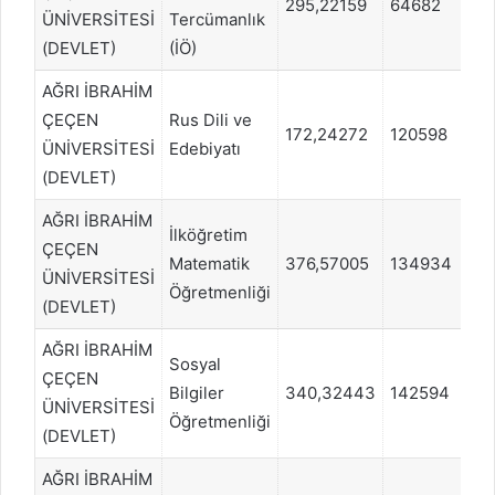
295,22159
64682
Dİ
ÜNİVERSİTESİ
Tercümanlık
(DEVLET)
(İÖ)
AĞRI İBRAHİM
ÇEÇEN
Rus Dili ve
172,24272
120598
Dİ
ÜNİVERSİTESİ
Edebiyatı
(DEVLET)
AĞRI İBRAHİM
İlköğretim
ÇEÇEN
Matematik
376,57005
134934
S
ÜNİVERSİTESİ
Öğretmenliği
(DEVLET)
AĞRI İBRAHİM
Sosyal
ÇEÇEN
Bilgiler
340,32443
142594
S
ÜNİVERSİTESİ
Öğretmenliği
(DEVLET)
AĞRI İBRAHİM