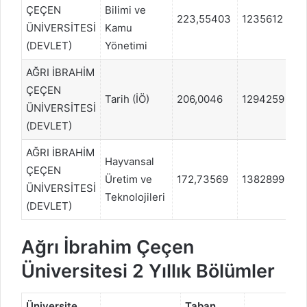
ÇEÇEN
Bilimi ve
223,55403
1235612
E
ÜNİVERSİTESİ
Kamu
(DEVLET)
Yönetimi
AĞRI İBRAHİM
ÇEÇEN
Tarih (İÖ)
206,0046
1294259
S
ÜNİVERSİTESİ
(DEVLET)
AĞRI İBRAHİM
Hayvansal
ÇEÇEN
Üretim ve
172,73569
1382899
S
ÜNİVERSİTESİ
Teknolojileri
(DEVLET)
Ağrı İbrahim Çeçen
Üniversitesi 2 Yıllık Bölümler
Üniversite
Taban