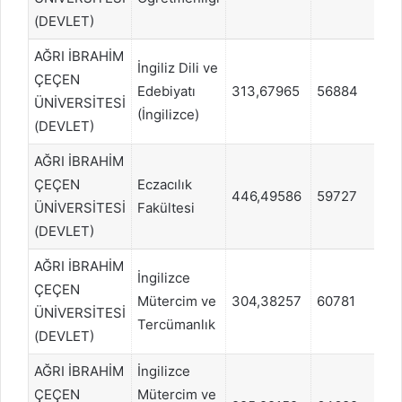
(DEVLET)
AĞRI İBRAHİM
İngiliz Dili ve
ÇEÇEN
Edebiyatı
313,67965
56884
Dİ
ÜNİVERSİTESİ
(İngilizce)
(DEVLET)
AĞRI İBRAHİM
ÇEÇEN
Eczacılık
446,49586
59727
S
ÜNİVERSİTESİ
Fakültesi
(DEVLET)
AĞRI İBRAHİM
İngilizce
ÇEÇEN
Mütercim ve
304,38257
60781
Dİ
ÜNİVERSİTESİ
Tercümanlık
(DEVLET)
AĞRI İBRAHİM
İngilizce
ÇEÇEN
Mütercim ve