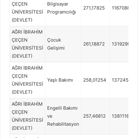
ÇEÇEN
Bilgisayar
271,17825
1167088
ÜNİVERSİTESİ
Programcılığı
(DEVLET)
AĞRI İBRAHİM
ÇEÇEN
Çocuk
261,18872
1319299
ÜNİVERSİTESİ
Gelişimi
(DEVLET)
AĞRI İBRAHİM
ÇEÇEN
Yaşlı Bakımı
258,01254
1372457
ÜNİVERSİTESİ
(DEVLET)
AĞRI İBRAHİM
Engelli Bakımı
ÇEÇEN
ve
257,46812
1381116
ÜNİVERSİTESİ
Rehabilitasyon
(DEVLET)