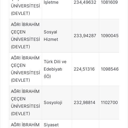
İşletme
234,49632
1081609
E
ÜNİVERSİTESİ
(DEVLET)
AĞRI İBRAHİM
ÇEÇEN
Sosyal
233,94287
1090045
E
ÜNİVERSİTESİ
Hizmet
(DEVLET)
AĞRI İBRAHİM
Türk Dili ve
ÇEÇEN
Edebiyatı
224,51316
1098546
S
ÜNİVERSİTESİ
(İÖ)
(DEVLET)
AĞRI İBRAHİM
ÇEÇEN
Sosyoloji
232,98814
1102700
E
ÜNİVERSİTESİ
(DEVLET)
AĞRI İBRAHİM
Siyaset