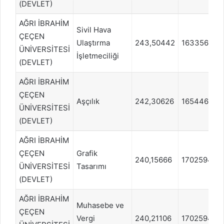
(DEVLET)
AĞRI İBRAHİM
Sivil Hava
ÇEÇEN
Ulaştırma
243,50442
1633560
ÜNİVERSİTESİ
İşletmeciliği
(DEVLET)
AĞRI İBRAHİM
ÇEÇEN
Aşçılık
242,30626
1654460
ÜNİVERSİTESİ
(DEVLET)
AĞRI İBRAHİM
ÇEÇEN
Grafik
240,15666
1702594
ÜNİVERSİTESİ
Tasarımı
(DEVLET)
AĞRI İBRAHİM
Muhasebe ve
ÇEÇEN
Vergi
240,21106
1702594