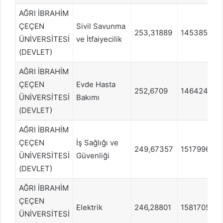
AĞRI İBRAHİM
ÇEÇEN
Sivil Savunma
253,31889
1453852
ÜNİVERSİTESİ
ve İtfaiyecilik
(DEVLET)
AĞRI İBRAHİM
ÇEÇEN
Evde Hasta
252,6709
1464242
ÜNİVERSİTESİ
Bakımı
(DEVLET)
AĞRI İBRAHİM
ÇEÇEN
İş Sağlığı ve
249,67357
1517996
ÜNİVERSİTESİ
Güvenliği
(DEVLET)
AĞRI İBRAHİM
ÇEÇEN
Elektrik
246,28801
1581705
ÜNİVERSİTESİ