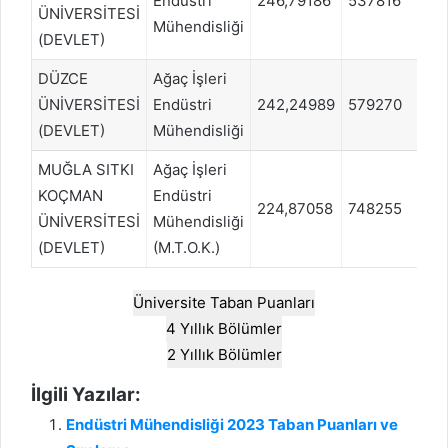
Endüstri
246,79186
537816
SA
ÜNİVERSİTESİ
Mühendisliği
(DEVLET)
DÜZCE
Ağaç İşleri
ÜNİVERSİTESİ
Endüstri
242,24989
579270
SA
(DEVLET)
Mühendisliği
MUĞLA SITKI
Ağaç İşleri
KOÇMAN
Endüstri
224,87058
748255
SA
ÜNİVERSİTESİ
Mühendisliği
(DEVLET)
(M.T.O.K.)
Üniversite Taban Puanları
4 Yıllık Bölümler
2 Yıllık Bölümler
İlgili Yazılar:
Endüstri Mühendisliği 2023 Taban Puanları ve