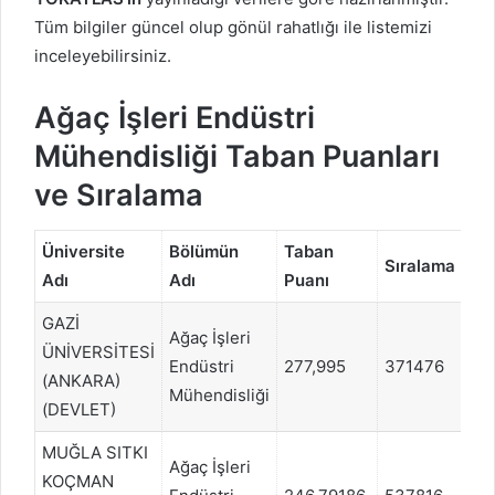
Tüm bilgiler güncel olup gönül rahatlığı ile listemizi
inceleyebilirsiniz.
Ağaç İşleri Endüstri
Mühendisliği Taban Puanları
ve Sıralama
Üniversite
Bölümün
Taban
Pu
Sıralama
Adı
Adı
Puanı
Tü
GAZİ
Ağaç İşleri
ÜNİVERSİTESİ
Endüstri
277,995
371476
SA
(ANKARA)
Mühendisliği
(DEVLET)
MUĞLA SITKI
Ağaç İşleri
KOÇMAN